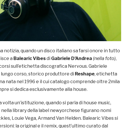
 notizia, quando un disco italiano sa farsi onore in tutto
risce a
Balearic Vibes
di
Gabriele D’Andrea
(nella foto)
,
scorsi sull’etichetta discografica Nervous. Gabriele
i lungo corso, storico produttore di
Reshape
, etichetta
ana nata nel 1996 e il cui catalogo comprende oltre 2mila
mpre si dedica esclusivamente alla house.
 volta un’istituzione, quando si parla di house music,
 nella library della label newyorchese figurano nomi
ckles, Louie Vega, Armand Van Helden. Balearic Vibes si
sioni: la original e il remix, quest’ultimo curato dal