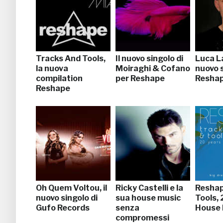
Tracks And Tools,
Il nuovo singolo di
Luca La
la nuova
Moiraghi & Cofano
nuovo 
compilation
per Reshape
Resha
Reshape
Oh Quem Voltou, il
Ricky Castelli e la
Reshap
nuovo singolo di
sua house music
Tools, 
Gufo Records
senza
House 
compromessi