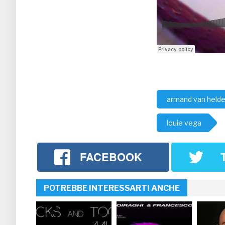
armand van held
louie vega
FACEBOOK
POTREBBE INTERESSARTI ANCHE