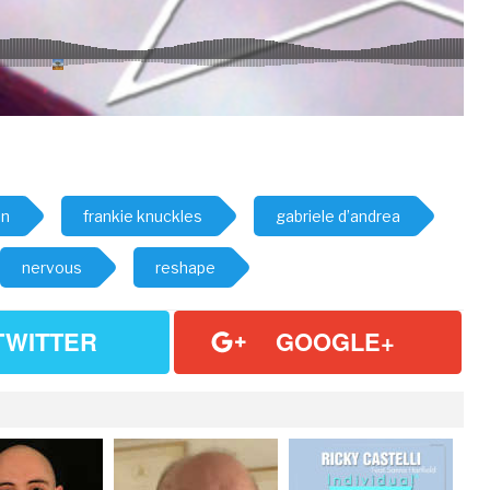
en
frankie knuckles
gabriele d’andrea
nervous
reshape
TWITTER
GOOGLE+