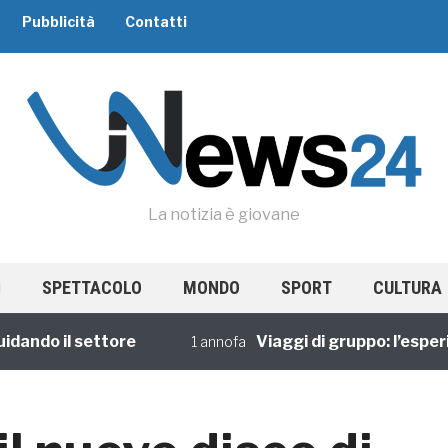
Pubblicità
Contatti
La notizia è giovane
SPETTACOLO
MONDO
SPORT
CULTURA
o il settore
Viaggi di gruppo: l’esperienza
1 annofa