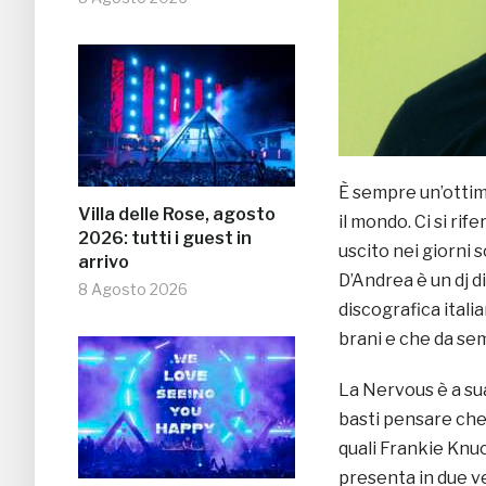
È sempre un’ottima
Villa delle Rose, agosto
il mondo. Ci si rife
2026: tutti i guest in
uscito nei giorni 
arrivo
D’Andrea è un dj d
8 Agosto 2026
discografica itali
brani e che da se
La Nervous è a sua
basti pensare che
quali Frankie Knu
presenta in due ver