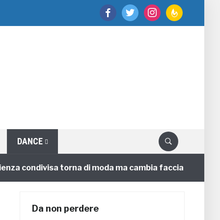
facebook
twitter
instagram
feedburner
DANCE
 condivisa torna di moda ma cambia faccia
4 annifa
Da non perdere