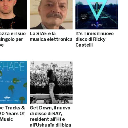
zza e il suo
La SIAE e la
It’s Time: il nuovo
singolo per
musica elettronica
disco di Ricky
pe
Castelli
e Tracks &
Get Down, il nuovo
20 Years Of
di disco di KAY,
Music
resident all’Hï e
all’Ushuaïa di Ibiza