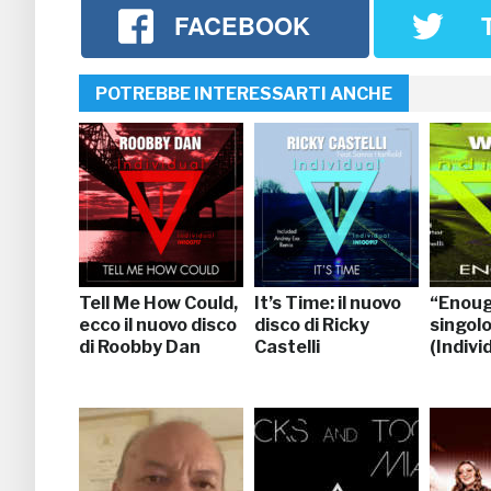
FACEBOOK
POTREBBE INTERESSARTI ANCHE
Tell Me How Could,
It’s Time: il nuovo
“Enough
ecco il nuovo disco
disco di Ricky
singolo
di Roobby Dan
Castelli
(Indivi