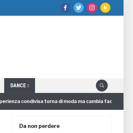
facebook
twitter
instagram
feedburner
DANCE
ienza condivisa torna di moda ma cambia faccia
4 an
Da non perdere