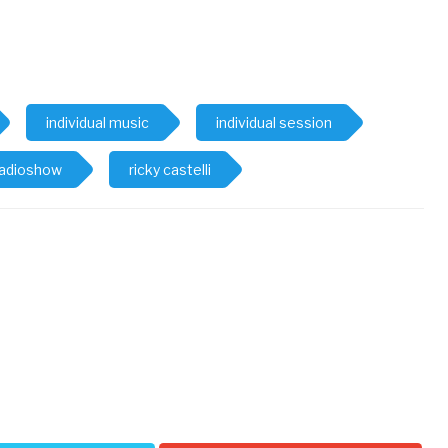
individual music
individual session
radioshow
ricky castelli