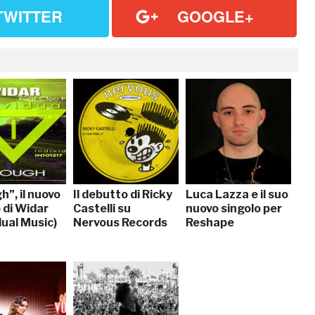
TWITTER
GOOGLE+
”, il nuovo
Il debutto di Ricky
Luca Lazza e il suo
 di Widar
Castelli su
nuovo singolo per
dual Music)
Nervous Records
Reshape