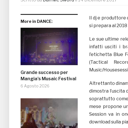
Il dj e produttore
More in DANCE:
si prepara al 2018
Le sue ultime rel
infatti usciti i 
l’etichetta Blue 
(Tactical Rec
Music/Housesessi
Grande successo per
Mangia’s Musaic Festival
Altrettanto dinam
6 Agosto 2026
dimostra l’uscita
soprattutto come
mese propone un’
Session va in ond
download sulla pi