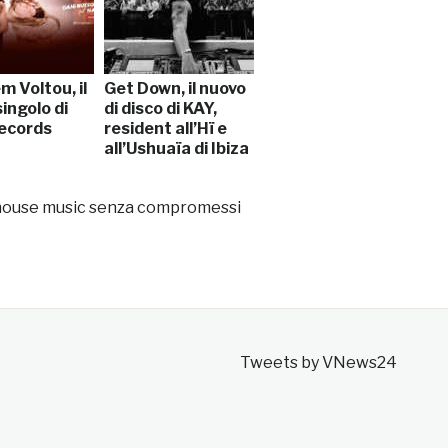
 Voltou, il
Get Down, il nuovo
ingolo di
di disco di KAY,
ecords
resident all’Hï e
all’Ushuaïa di Ibiza
ua house music senza compromessi
Tweets by VNews24