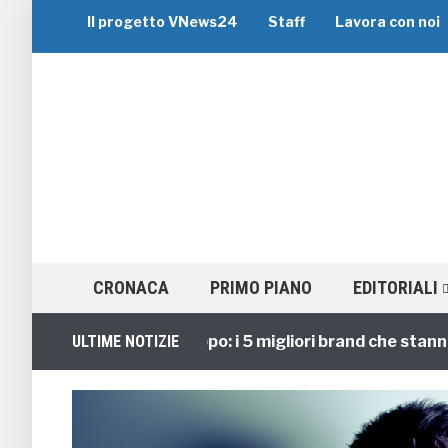
Il progetto VNews24
Staff
Lavora con noi
CRONACA
PRIMO PIANO
EDITORIALI
Viaggi di Gruppo: i 5 migliori brand che stanno gu
ULTIME NOTIZIE