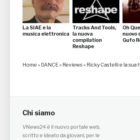
La SIAE e la
Tracks And Tools,
Oh Quem
musica elettronica
la nuova
nuovo s
compilation
Gufo R
Reshape
Home
»
DANCE
»
Reviews
»
Ricky Castelli e la s
Chi siamo
VNews24 è il nuovo portale web,
scritto e ideato da giovani, per le