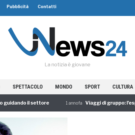
Pubblicità
Contatti
La notizia è giovane
SPETTACOLO
MONDO
SPORT
CULTURA
idando il settore
Viaggi di gruppo: l’esper
1 annofa