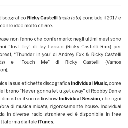
 discografico
Ricky Castelli
(nella foto)
conclude il 2017 e
 con le idee molto chiare.
ease non fanno che confermarlo: negli ultimi mesi sono
brani “Just Try” di Jay Larsen (Ricky Castelli Rmx) per
Forest, “Thunder in you” di Andrey Exx & Ricky Castelli
ords) e “Touch Me” di Ricky Castelli (Vamos
on).
ica la sua etichetta discografica
Individual Music
, come
 del brano “Never gonna let u get away” di Roobby Dan e
 dimostra il suo radioshow
Individual Session
, che ogni
ora di musica mixata, rigorosamente house. Individual
a in diverse radio straniere ed è disponibile in free
attaforma digitale
iTunes
.