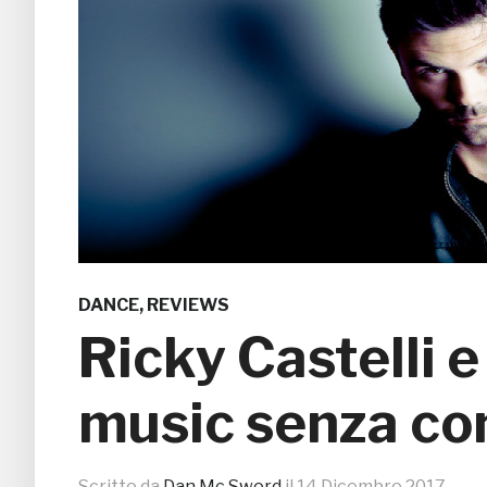
DANCE
,
REVIEWS
Ricky Castelli e
music senza c
Scritto da
Dan Mc Sword
il
14 Dicembre 2017