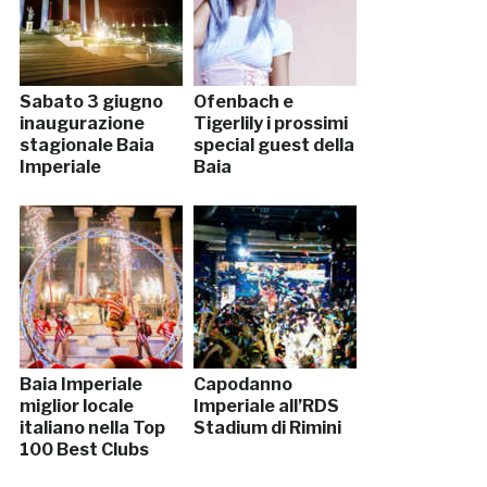
Sabato 3 giugno
Ofenbach e
inaugurazione
Tigerlily i prossimi
stagionale Baia
special guest della
Imperiale
Baia
Baia Imperiale
Capodanno
miglior locale
Imperiale all’RDS
italiano nella Top
Stadium di Rimini
100 Best Clubs