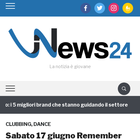
facebook
twitter
instagram
feedburn
La notizia è giovane
: i 5 migliori brand che stanno guidando il settore
1
CLUBBING
,
DANCE
Sabato 17 giugno Remember