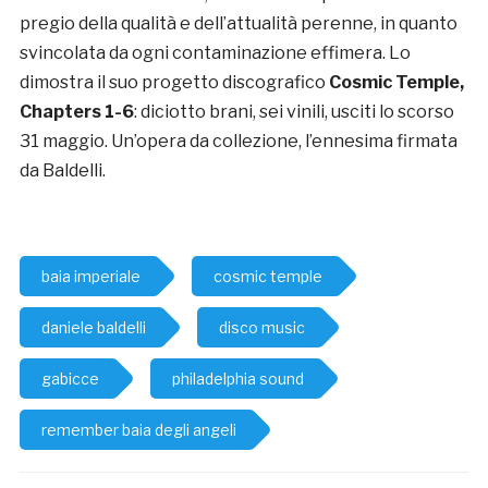
pregio della qualità e dell’attualità perenne, in quanto
svincolata da ogni contaminazione effimera. Lo
dimostra il suo progetto discografico
Cosmic Temple,
Chapters 1-6
: diciotto brani, sei vinili, usciti lo scorso
31 maggio. Un’opera da collezione, l’ennesima firmata
da Baldelli.
baia imperiale
cosmic temple
daniele baldelli
disco music
gabicce
philadelphia sound
remember baia degli angeli