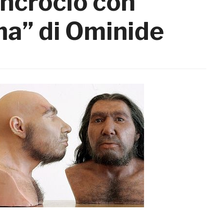
incrocio con
ma” di Ominide