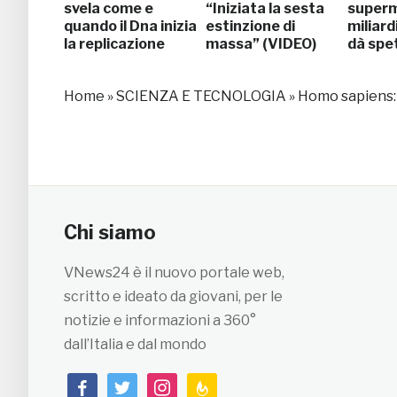
svela come e
“Iniziata la sesta
superm
quando il Dna inizia
estinzione di
miliard
la replicazione
massa” (VIDEO)
dà spe
Home
»
SCIENZA E TECNOLOGIA
»
Homo sapiens: 
Chi siamo
VNews24 è il nuovo portale web,
scritto e ideato da giovani, per le
notizie e informazioni a 360°
dall’Italia e dal mondo
facebook
twitter
instagram
feedburner