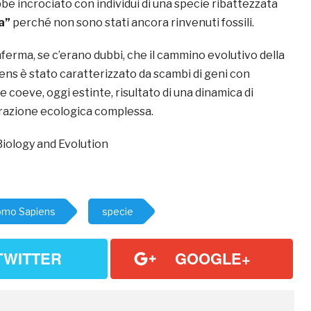
be incrociato con individui di una specie ribattezzata
a”
perché non sono stati ancora rinvenuti fossili.
ferma, se c’erano dubbi, che il cammino evolutivo della
ns è stato caratterizzato da scambi di geni con
e coeve, oggi estinte, risultato di una dinamica di
razione ecologica complessa.
iology and Evolution
mo Sapiens
specie
TWITTER
GOOGLE+