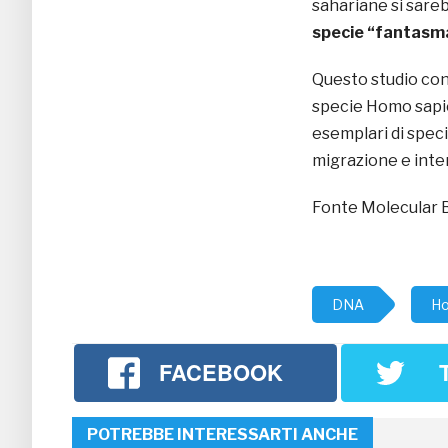
sahariane si sareb
specie “fantasm
Questo studio con
specie Homo sapie
esemplari di speci
migrazione e inte
Fonte Molecular B
DNA
Ho
FACEBOOK
POTREBBE INTERESSARTI ANCHE