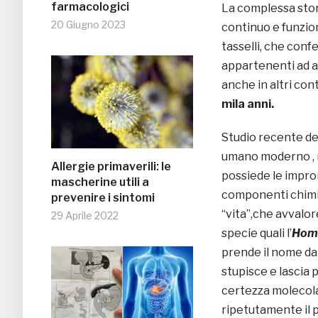
farmacologici
La complessa stor
20 Giugno 2023
continuo e funzion
tasselli, che conf
appartenenti ad al
anche in altri con
mila anni.
Studio recente de
umano moderno , n
Allergie primaverili: le
possiede le impro
mascherine utili a
componenti chimic
prevenire i sintomi
“vita”,che avvalor
29 Aprile 2022
specie quali l’
Homo
prende il nome da 
stupisce e lascia p
certezza molecola
ripetutamente il 