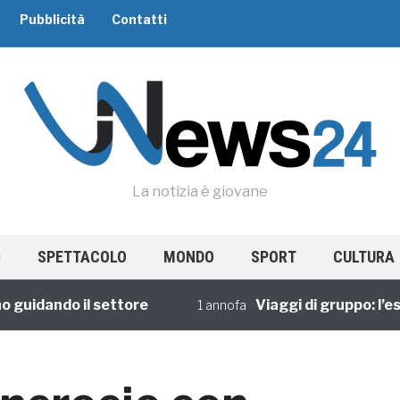
Pubblicità
Contatti
La notizia è giovane
SPETTACOLO
MONDO
SPORT
CULTURA
idando il settore
Viaggi di gruppo: l’esper
1 annofa