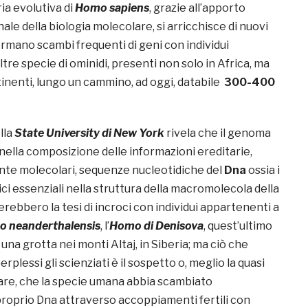
ia evolutiva di
Homo sapiens
, grazie all’apporto
ale della biologia molecolare, si arricchisce di nuovi
ermano scambi frequenti di geni con individui
tre specie di ominidi, presenti non solo in Africa, ma
tinenti, lungo un cammino, ad oggi, databile
300-400
lla
State University di New York
rivela che il genoma
ella composizione delle informazioni ereditarie,
nte molecolari, sequenze nucleotidiche del
Dna
ossia i
i essenziali nella struttura della macromolecola della
erebbero la tesi di incroci con individui appartenenti a
 neanderthalensis
, l’
Homo di Denisova
, quest’ultimo
una grotta nei monti Altaj, in Siberia; ma ciò che
erplessi gli scienziati è il sospetto o, meglio la quasi
re, che la specie umana abbia scambiato
proprio Dna attraverso accoppiamenti fertili con