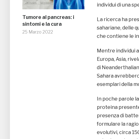
individui di una s
Tumore al pancreas: i
La ricerca ha pres
sintomi e la cura
sahariane, delle 
25 Marzo 2022
che contiene le in
Mentre individui a
Europa, Asia, riv
di Neanderthaliani
Sahara avrebbero 
esemplari della m
In poche parole la
proteina presente 
presenza di batteri
formulare la ragio
evolutivi, circa 1