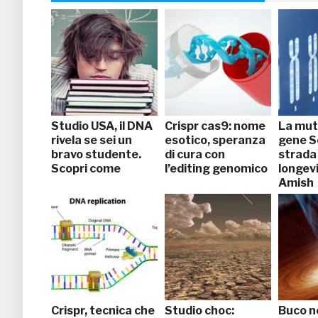
Studio USA, il DNA
Crispr cas9: nome
La mut
rivela se sei un
esotico, speranza
gene S
bravo studente.
di cura con
strada 
Scopri come
l’editing genomico
longevi
Amish
Crispr, tecnica che
Studio choc:
Buco n