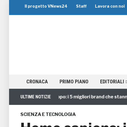
Il progetto VNews24
Staff
Lavora con noi
CRONACA
PRIMO PIANO
EDITORIALI
Viaggi di Gruppo: i 5 migliori brand che stanno gu
ULTIME NOTIZIE
SCIENZA E TECNOLOGIA