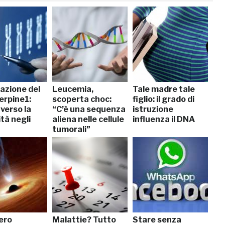
azione del
Leucemia,
Tale madre tale
erpine1:
scoperta choc:
figlio: il grado di
verso la
“C’è una sequenza
istruzione
tà negli
aliena nelle cellule
influenza il DNA
tumorali”
ero
Malattie? Tutto
Stare senza