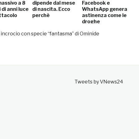
assivo a 8
dipende dal mese
Facebook e
i di anni luce
di nascita. Ecco
WhatsApp genera
ttacolo
perchè
astinenza come le
droghe
incrocio con specie “fantasma” di Ominide
Tweets by VNews24