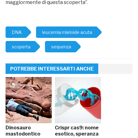
maggiormente di questa scoperta”.
DNA
leucemia mieloide acuta
scoperta
sequenza
POTREBBE INTERESSARTI ANCHE
Dinosauro
Crispr cas9: nome
mastodontico
esotico, speranza