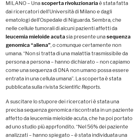
MILANO – Una
scoperta rivoluzionaria
è stata fatta
dai ricercatori dell’Università di Milano e dagli
ematologi dell’Ospedale di Niguarda. Sembra, che
nelle cellule tumorali di alcuni pazienti affetti da
leucemia mieloide acuta
sia presente una
sequenza
genomica “aliena”
, o comunque certamente non
umana. “Non si tratta di una malattia trasmissibile da
persona a persona – hanno dichiarato – non capiamo
come una sequenza di DNA non umano possa essere
entrata in una cellula umana”. La scoperta è stata
pubblicata sulla rivista
Scientific Reports
.
A suscitare lo stupore dei ricercatori è stata una
precisa sequenza genomica riscontrata in un paziente
affetto da leucemia mieloide acuta, che ha poi portato
ad uno studio più apprfondito. “Nel 56% dei paziente
analizzati – hanno spiegato – è stata individuata una