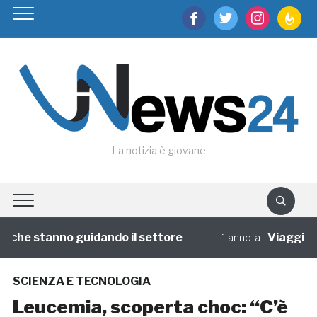
facebook
twitter
instagram
feedburn
La notizia è giovane
 che stanno guidando il settore
Viaggi di gr
1 annofa
SCIENZA E TECNOLOGIA
Leucemia, scoperta choc: “C’è