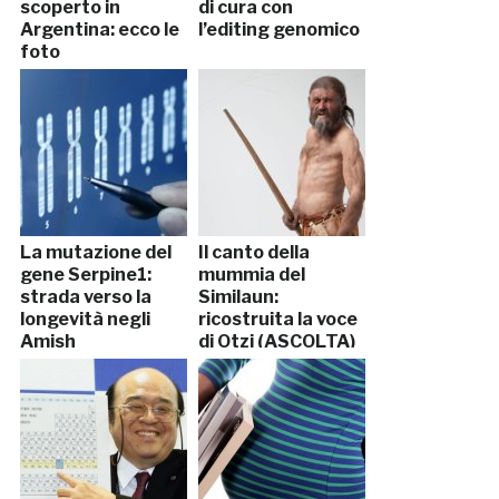
scoperto in
di cura con
Argentina: ecco le
l’editing genomico
foto
La mutazione del
Il canto della
gene Serpine1:
mummia del
strada verso la
Similaun:
longevità negli
ricostruita la voce
Amish
di Otzi (ASCOLTA)