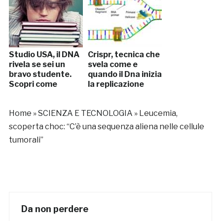
Studio USA, il DNA
Crispr, tecnica che
rivela se sei un
svela come e
bravo studente.
quando il Dna inizia
Scopri come
la replicazione
Home
»
SCIENZA E TECNOLOGIA
»
Leucemia,
scoperta choc: “C’è una sequenza aliena nelle cellule
tumorali”
Da non perdere