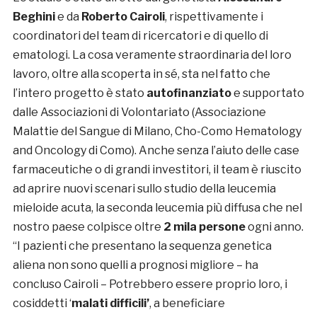
Beghini
e da
Roberto Cairoli
, rispettivamente i
coordinatori del team di ricercatori e di quello di
ematologi. La cosa veramente straordinaria del loro
lavoro, oltre alla scoperta in sé, sta nel fatto che
l’intero progetto è stato
autofinanziato
e supportato
dalle Associazioni di Volontariato (Associazione
Malattie del Sangue di Milano, Cho-Como Hematology
and Oncology di Como). Anche senza l’aiuto delle case
farmaceutiche o di grandi investitori, il team è riuscito
ad aprire nuovi scenari sullo studio della leucemia
mieloide acuta, la seconda leucemia più diffusa che nel
nostro paese colpisce oltre
2 mila persone
ogni anno.
“I pazienti che presentano la sequenza genetica
aliena non sono quelli a prognosi migliore – ha
concluso Cairoli – Potrebbero essere proprio loro, i
cosiddetti ‘
malati difficili’
, a beneficiare