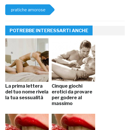
pratiche amorose
POTREBBE INTERESSARTI ANCHE
La prima lettera
Cinque giochi
del tuo nome rivela
erotici da provare
la tua sessualità
per godere al
massimo