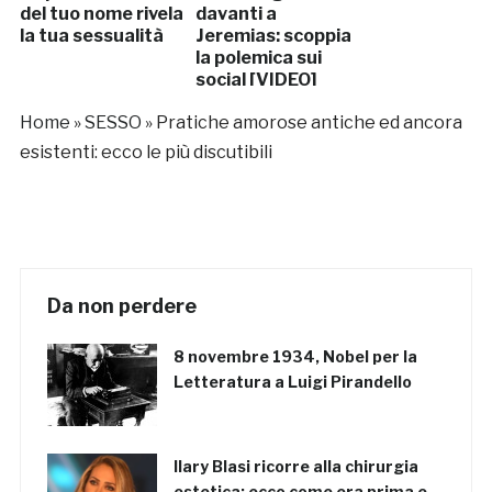
del tuo nome rivela
davanti a
la tua sessualità
Jeremias: scoppia
la polemica sui
social [VIDEO]
Home
»
SESSO
»
Pratiche amorose antiche ed ancora
esistenti: ecco le più discutibili
Da non perdere
8 novembre 1934, Nobel per la
Letteratura a Luigi Pirandello
Ilary Blasi ricorre alla chirurgia
estetica: ecco come era prima e