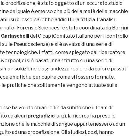
la crocifissione, è stato oggetto di un accurato studio
rmine del quale è emerso che più della metà delle macchie
bili su di esso, sarebbe addirittura fittizia. L’analisi,
urnal of Forensic Sciences” è stata coordinata da Borrini
 Garlaschelli
del Cicap (Comitato italiano per il controllo
 sulle Pseudoscienze) e si è avvalsa di una serie di
e tecnologiche. Infatti, come spiegato dal ricercatore
Liverpool, ci si è basati innanzitutto su una serie di
sima risoluzione e a grandezza reale, e da qui si è passati
racce ematiche per capire come si fossero formate,
e le pratiche che solitamente vengono attuate sulla
nse ha voluto chiarire fin da subito che il team di
tito da alcun
pregiudizio
, anzi, la ricerca ha preso le
nzione che le macchie di sangue appartenessero ad un
ito ad una crocefissione. Gli studiosi, così, hanno