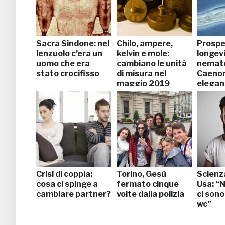
Sacra Sindone: nel
Chilo, ampere,
Prospet
lenzuolo c’era un
kelvin e mole:
longevi
uomo che era
cambiano le unità
nemat
stato crocifisso
di misura nel
Caenor
maggio 2019
elegan
rispos
Crisi di coppia:
Torino, Gesù
Scienz
cosa ci spinge a
fermato cinque
Usa: “N
cambiare partner?
volte dalla polizia
ci sono
wc”