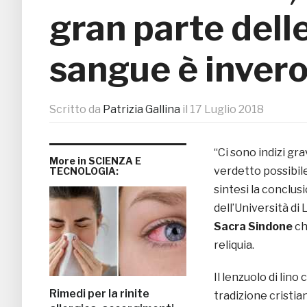
gran parte dell
sangue è invero
Scritto da
Patrizia Gallina
il
17 Luglio 2018
“Ci sono indizi gr
More in SCIENZA E
verdetto possibile
TECNOLOGIA:
sintesi la conclus
dell’Università di 
Sacra Sindone
che
reliquia.
Il lenzuolo di lin
Rimedi per la rinite
tradizione cristia