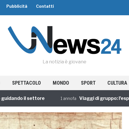
Pubblicità
Contatti
La notizia è giovane
SPETTACOLO
MONDO
SPORT
CULTURA
do il settore
Viaggi di gruppo: l’esperienz
1 annofa