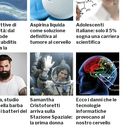
tive di
Aspirina liquida
Adolescenti
tà: dal
come soluzione
italiane: solo il 5%
ode
definitiva al
sogna una carriera
abditis
tumore al cervello
scientifica
s la
ta?
a, studio
Samantha
Ecco i danni che le
ella barba
Cristoforetti
tecnologie
 i batteri del
arriva sulla
informatiche
Stazione Spaziale:
provocano al
la prima donna
nostro cervello
italiana nello