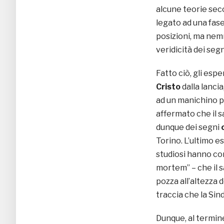
alcune teorie sec
legato ad una fase
posizioni, ma nem
veridicità dei segn
Fatto ciò, gli espe
Cristo
dalla lanci
ad un manichino po
affermato che il s
dunque dei segni
Torino. L’ultimo e
studiosi hanno co
mortem” – che il s
pozza all’altezza 
traccia che la Sin
Dunque, al termine 