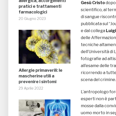
allergica, accorgimenti
Gesù Cristo
dopo 
pratici e trattamenti
scientifico, al te
farmacologici
di sangue riscontra
20 Giugno 2023
pubblicata sul “Jo
e dal collega
Luigi
delle Affermazioni
tecniche altament
dell’Università di 
fotografie ad altis
all’esame delle t
Allergie primaverili: le
ricorrendo a tutt
mascherine utili a
scena del crimine.
prevenire i sintomi
29 Aprile 2022
L’antropologo fore
esperti non è par
mosse dalla convi
uomo morto in segu