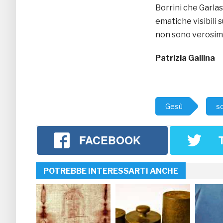
Borrini che Garla
ematiche visibili 
non sono verosimil
Patrizia Gallina
Gesù
s
FACEBOOK
POTREBBE INTERESSARTI ANCHE