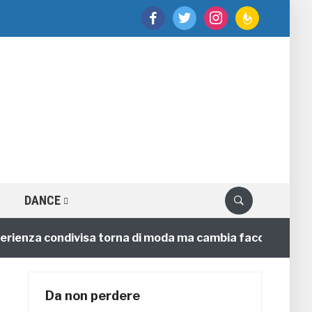
facebook
twitter
instagram
feedburner
DANCE
a condivisa torna di moda ma cambia faccia
4 annifa
Da non perdere