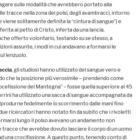
agare sulle modalità che avrebbero portato alla
le tracce nella zona dei polsi, degli avambracci, intorno
he viene solitamente definita la “cintura di sangue”) e
 ferita al petto di Cristo, inferta da una lancia.
anche offerto volontario, testando su se stesso, a
zioni assunte, i modi in cui andavano a formarsi le
ul lenzuolo.
accia
, gli studiosi hanno utilizzato del sangue vero e
ndo che la posizione più verosimile – prendendo come
ocefissione del Mantegna” – fosse quella superiore ai 45
Borrini ha utilizzato una sacca di sangue accompagnata da
riprodurne fedelmente lo scorrimento dalle mani fino
 due ricercatori hanno notato fin da subito che i rivoletti
rmarsi lungo il polso avevano un andamento non
e tracce che avrebbe dovuto lasciare il corpo di un uomo
ad una crocifissione. A questo punto, tenendo conto di