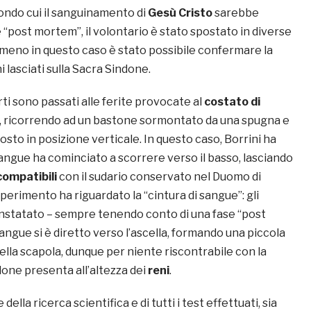
ondo cui il sanguinamento di
Gesù Cristo
sarebbe
 “post mortem”, il volontario è stato spostato in diverse
meno in questo caso è stato possibile confermare la
i lasciati sulla Sacra Sindone.
rti sono passati alle ferite provocate al
costato di
a, ricorrendo ad un bastone sormontato da una spugna e
sto in posizione verticale. In questo caso, Borrini ha
angue ha cominciato a scorrere verso il basso, lasciando
compatibili
con il sudario conservato nel Duomo di
sperimento ha riguardato la “cintura di sangue”: gli
nstatato – sempre tenendo conto di una fase “post
angue si è diretto verso l’ascella, formando una piccola
della scapola, dunque per niente riscontrabile con la
done presenta all’altezza dei
reni
.
della ricerca scientifica e di tutti i test effettuati, sia