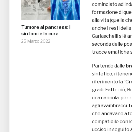
cominciato ad ind
formazione di quel
alla vita (quella c
Tumore al pancreas: i
anche i resti della
sintomi e la cura
Garlaschelli si è 
25 Marzo 2022
seconda delle posi
tracce ematiche s
Partendo dalle
br
sintetico, ritene
riferimento la “Cr
gradi. Fatto ciò, 
una cannula, per 
agli avambracci. I
che andavano a fo
compatibile con l
ucciso in seguito 