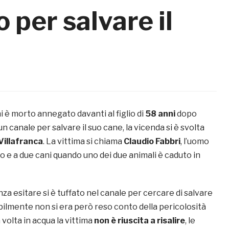
per salvare il
 è morto annegato davanti al figlio di
58 anni
dopo
un canale per salvare il suo cane, la vicenda si è svolta
Villafranca
. La vittima si chiama
Claudio Fabbri
, l’uomo
lio e a due cani quando uno dei due animali è caduto in
za esitare si è tuffato nel canale per cercare di salvare
bilmente non si era però reso conto della pericolosità
 volta in acqua la vittima
non è riuscita a risalire
, le