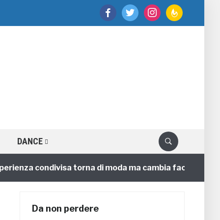
facebook
twitter
instagram
feedburner
DANCE
enza condivisa torna di moda ma cambia faccia
4 ann
Da non perdere