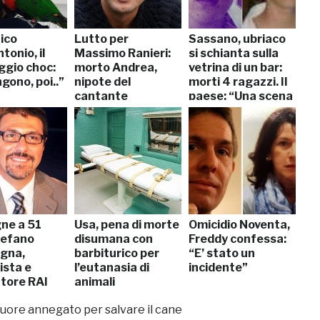
ico
Lutto per
Sassano, ubriaco
onio, il
Massimo Ranieri:
si schianta sulla
gio choc:
morto Andrea,
vetrina di un bar:
gono, poi..”
nipote del
morti 4 ragazzi. Il
cantante
paese: “Una scena
atroce”
gne a 51
Usa, pena di morte
Omicidio Noventa,
tefano
disumana con
Freddy confessa:
gna,
barbiturico per
“E’ stato un
ista e
l’eutanasia di
incidente”
tore RAI
animali
muore annegato per salvare il cane