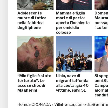
Adolescente
Mamma e figlia
Domen
muore di fatica
morte di parto:
Maurant
nella fabbrica
aperta l’inchiesta
messag
degli Iphone
per omicidio
“Lo ten
colposo
“Mio figlio è stato
Libia, nave di
Si spe
torturato”. Le
migranti affonda
anni S
accuse choc di
alla costa: già 40
Campa
Magherini
vittime, salvi 51
giornal
condut
Home
»
CRONACA
»
Villafranca, uomo di 58 anni 