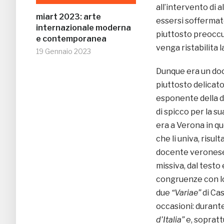
all’intervento di 
miart 2023: arte
essersi soffermat
internazionale moderna
piuttosto preoccu
e contemporanea
venga ristabilita l
19 Gennaio 2023
Dunque era un do
piuttosto delicato
esponente della di
di spicco per la s
era a Verona in q
che li univa, risult
docente veronese 
missiva, dal testo
congruenze con lo
due
“Variae”
di Cas
occasioni: durante
d’Italia”
e, sopratt