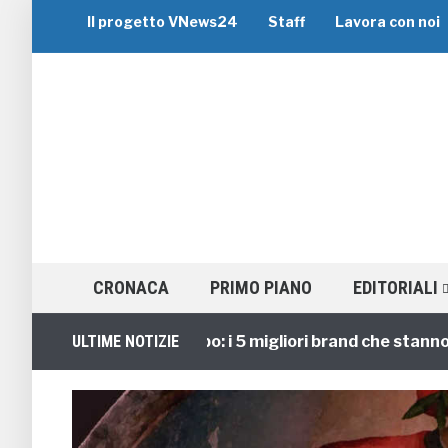
Il progetto VNews24
Staff
Lavora con noi
CRONACA
PRIMO PIANO
EDITORIALI
Viaggi di Gruppo: i 5 migliori brand che stanno guida
ULTIME NOTIZIE