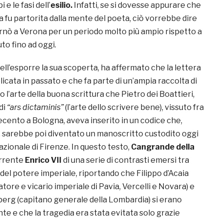
 e le fasi dell’
esilio.
Infatti, se si dovesse appurare che
a fu partorita dalla mente del poeta, ciò vorrebbe dire
rnò a Verona per un periodo molto più ampio rispetto a
uto fino ad oggi.
nell’esporre la sua scoperta, ha affermato che la lettera
licata in passato e che fa parte di un’ampia raccolta di
 l’arte della buona scrittura che Pietro dei Boattieri,
di
“ars dictaminis”
(l’arte dello scrivere bene), vissuto fra
recento a Bologna, aveva inserito in un codice che,
sarebbe poi diventato un manoscritto custodito oggi
azionale di Firenze. In questo testo,
Cangrande della
rrente
Enrico VII
di una serie di contrasti emersi tra
 del potere imperiale, riportando che Filippo d’Acaia
atore e vicario imperiale di Pavia, Vercelli e Novara) e
rg (capitano generale della Lombardia) si erano
e e che la tragedia era stata evitata solo grazie