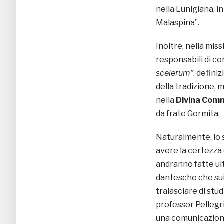
nella Lunigiana, i
Malaspina”.
Inoltre, nella miss
responsabili di c
scelerum”
, defini
della tradizione, 
nella
Divina Com
da frate Gormita.
Naturalmente, lo 
avere la certezza
andranno fatte ul
dantesche che sui 
tralasciare di stud
professor Pellegri
una comunicazione