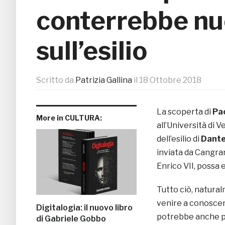
conterrebbe nu
sull’esilio
Scritto da
Patrizia Gallina
il
18 Ottobre 2018
La scoperta di
Pao
More in CULTURA:
all’Università di 
dell’esilio di
Dante 
inviata da Cangra
Enrico VII, possa 
Tutto ciò, natura
venire a conoscenz
Digitalogia: il nuovo libro
potrebbe anche po
di Gabriele Gobbo