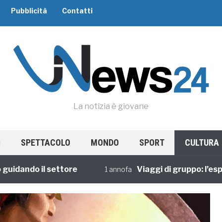
Pubblicità
Contatti
La notizia è giovane
SPETTACOLO
MONDO
SPORT
CULTURA
ndo il settore
Viaggi di gruppo: l’esperien
1 annofa