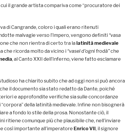
n cui il grande artista compariva come “procuratore dei
iva di Cangrande, coloro i quali erano ritenuti
ondotte malvagie verso l’Impero, vengono definiti
“vasa
zione che non rientra di certo tra la
latinità medievale
ma che ricorda molto da vicino i
“vasel d’ogni frodà”
che
media
, al Canto XXII dell’Inferno, viene fatto esclamare
studioso ha chiarito subito che ad oggi non si può ancora
 che il documento sia stato redatto da Dante, poiché
teriori e approfondite verifiche sia sulle concordanze
“corpora” della latinità medievale. Infine non bisognerà
iare a fondo lo stile della prosa. Nonostante ciò, il
ni ritiene comunque più che plausibile che, nell’inviare
 così importante all’imperatore
Enrico VII
, il signore