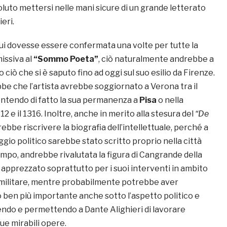
luto mettersi nelle mani sicure di un grande letterato
eri.
i dovesse essere confermata una volte per tutte la
missiva al
“Sommo Poeta”
, ciò naturalmente andrebbe a
 ciò che si è saputo fino ad oggi sul suo esilio da Firenze.
be che l’artista avrebbe soggiornato a Verona tra il
mentendo di fatto la sua permanenza a
Pisa
o nella
312 e il 1316. Inoltre, anche in merito alla stesura del
“De
rebbe riscrivere la biografia dell’intellettuale, perché a
ggio politico sarebbe stato scritto proprio nella città
mpo, andrebbe rivalutata la figura di Cangrande della
i apprezzato soprattutto per i suoi interventi in ambito
militare, mentre probabilmente potrebbe aver
o ben più importante anche sotto l’aspetto politico e
iendo e permettendo a Dante Alighieri di lavorare
ue mirabili opere.