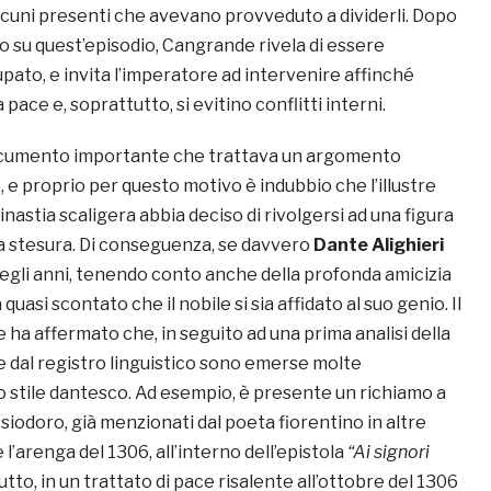
alcuni presenti che avevano provveduto a dividerli. Dopo
o su quest’episodio, Cangrande rivela di essere
pato, e invita l’imperatore ad intervenire affinché
a pace e, soprattutto, si evitino conflitti interni.
cumento importante che trattava un argomento
, e proprio per questo motivo è indubbio che l’illustre
nastia scaligera abbia deciso di rivolgersi ad una figura
ua stesura. Di conseguenza, se davvero
Dante Alighieri
uegli anni, tenendo conto anche della profonda amicizia
a quasi scontato che il nobile si sia affidato al suo genio. Il
ha affermato che, in seguito ad una prima analisi della
 e dal registro linguistico sono emerse molte
 stile dantesco. Ad esempio, è presente un richiamo a
siodoro, già menzionati dal poeta fiorentino in altre
 l’arenga del 1306, all’interno dell’epistola
“Ai signori
utto, in un trattato di pace risalente all’ottobre del 1306