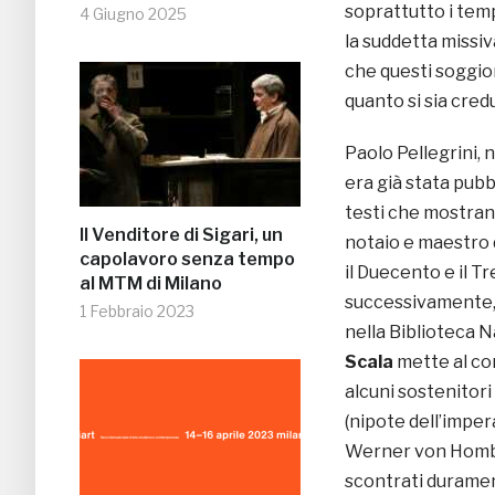
soprattutto i tempi
4 Giugno 2025
la suddetta missiv
che questi soggio
quanto si sia cred
Paolo Pellegrini, 
era già stata pubb
testi che mostrano
Il Venditore di Sigari, un
notaio e maestro 
capolavoro senza tempo
il Duecento e il T
al MTM di Milano
successivamente, 
1 Febbraio 2023
nella Biblioteca N
Scala
mette al co
alcuni sostenitori
(nipote dell’imper
Werner von Hombe
scontrati durament