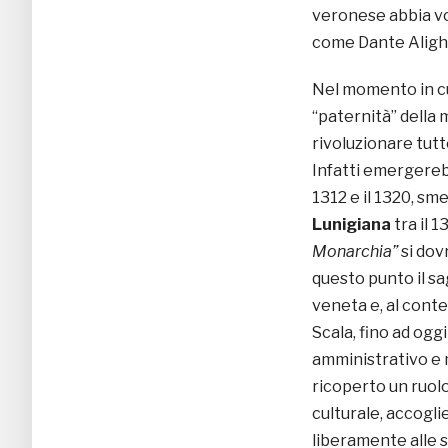
veronese abbia vo
come Dante Alighi
Nel momento in cu
“paternità” della 
rivoluzionare tutto
Infatti emergereb
1312 e il 1320, s
Lunigiana
tra il 1
Monarchia”
si dov
questo punto il sa
veneta e, al conte
Scala, fino ad ogg
amministrativo e 
ricoperto un ruol
culturale, accogl
liberamente alle s