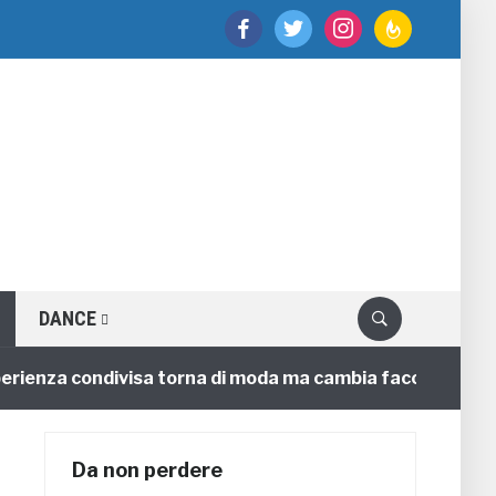
facebook
twitter
instagram
feedburner
DANCE
za condivisa torna di moda ma cambia faccia
4 annifa
Da non perdere