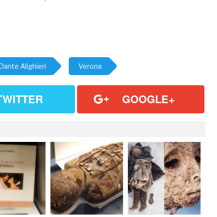
Dante Alighieri
Verona
TWITTER
GOOGLE+