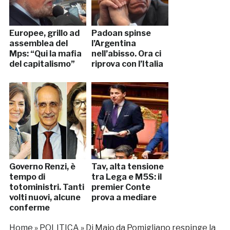
Europee, grillo ad
Padoan spinse
assemblea del
l’Argentina
Mps: “Qui la mafia
nell’abisso. Ora ci
del capitalismo”
riprova con l’Italia
Governo Renzi, è
Tav, alta tensione
tempo di
tra Lega e M5S: il
totoministri. Tanti
premier Conte
volti nuovi, alcune
prova a mediare
conferme
Home
»
POLITICA
»
Di Maio da Pomigliano respinge la