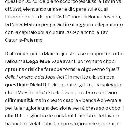
questioni su cui c’è pieno accordo (esclusa la Tav in Val
di Susa), elencando una serie di opere sulle quali
intervenire, tra le quali l’Asti-Cuneo, la Roma-Pescara,
la Roma-Matera per garantire maggiori collegamento
con la capitale della cultura 2019 e anche la Tav
Catania-Palermo.
D’altronde, per Di Maio in questa fase è opportuno che
l’alleanza
Lega-M5S
vada avanti per evitare che si
apra una crisi che farebbe tornare al governo
“quelli
della Fornero e del Jobs-Act”
. In merito alla spinosa
questione Diciotti
, il vicepremier grillino ha spiegato
che il Movimento 5 Stelle è sempre stato contrario
all’
immunità
, ma in questo caso la vicenda è diversa, e
per tale ragione una decisione verrà presa solo dopo il
dibattito in giunta e le audizioni. Il ministro del lavoro
ha anche rivelato che ben presto, insieme al premier