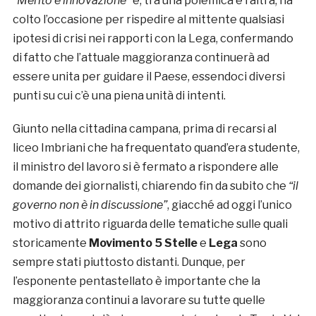
“Merito e innovazione”
e, tra una polemica e l’altra, ha
colto l’occasione per rispedire al mittente qualsiasi
ipotesi di crisi nei rapporti con la Lega, confermando
di fatto che l’attuale maggioranza continuerà ad
essere unita per guidare il Paese, essendoci diversi
punti su cui c’è una piena unità di intenti.
Giunto nella cittadina campana, prima di recarsi al
liceo Imbriani che ha frequentato quand’era studente,
il ministro del lavoro si è fermato a rispondere alle
domande dei giornalisti, chiarendo fin da subito che
“il
governo non è in discussione”
, giacché ad oggi l’unico
motivo di attrito riguarda delle tematiche sulle quali
storicamente
Movimento 5 Stelle
e
Lega
sono
sempre stati piuttosto distanti. Dunque, per
l’esponente pentastellato è importante che la
maggioranza continui a lavorare su tutte quelle