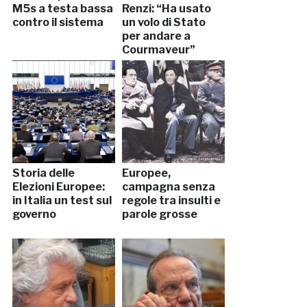
M5s a testa bassa
Renzi: “Ha usato
contro il sistema
un volo di Stato
per andare a
Courmayeur”
Storia delle
Europee,
Elezioni Europee:
campagna senza
in Italia un test sul
regole tra insulti e
governo
parole grosse