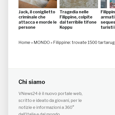
Jack, il coniglietto
Tragedia nelle
Filippi
criminale che
Filippine, colpite
armati
attacca e morde le
dal terribile tifone
seques
persone
Koppu
turisti
Home
»
MONDO
»
Filippine: trovate 1500 tartarug
Chi siamo
VNews24 è il nuovo portale web,
scritto e ideato da giovani, per le
notizie e informazioni a 360°
dall’Italia e dal mondo