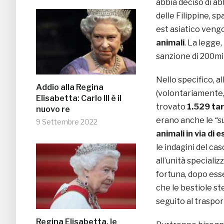
abbia deciso di a
delle Filippine, s
est asiatico veng
animali
. La legge,
sanzione di 200mil
Nello specifico, al
Addio alla Regina
(volontariamente, 
Elisabetta: Carlo III è il
trovato
1.529 ta
nuovo re
erano anche le
“s
9 Settembre 2022
animali in via di 
le indagini del ca
all’unità speciali
fortuna, dopo esse
che le bestiole st
seguito al traspo
Regina Elisabetta, le