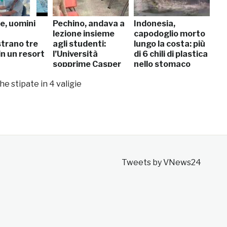
ne, uomini
Pechino, andava a
Indonesia,
lezione insieme
capodoglio morto
trano tre
agli studenti:
lungo la costa: più
 in un resort
l’Università
di 6 chili di plastica
sopprime Casper
nello stomaco
he stipate in 4 valigie
Tweets by VNews24