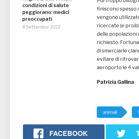
Purtroppo bisogna
condizioni di salute
finiscono spesso 
peggiorano: medici
vengono utilizzate
preoccupati
ricercate (e proib
8 Settembre 2022
delle popolazioni 
richiesto. Fortun
di smerciarle cla
evitare di ritrova
aeroporto le 4 vali
Patrizia Gallina
animali
FACEBOOK