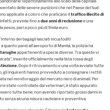
bbandonarle repentinamente allo scalo della capitale
paventato delle severe punizioni che nel Paese del Sud-
ono applicate a coloro che praticano il
traffico illecito di
 infatti, prevede fino a
due anni di reclusione
e una
a pesos, pari a poco più di 9mila euro.
l’interno dei bagagli lasciati incustoditi
a quanto pare) all’aeroporto di Manila, la polizia ha
rtarughe
appartenenti a specie diverse. Tra queste vi
ulcata”
, inserite ufficialmente nella lista rossa degli
estinzione.
Dopo il ritrovamento e una volta avviate tutte
so, gli inquirenti hanno provveduto a consegnare i rettili
zzata nel monitoraggio del mercato nero di animali. Per
re state controllate dai veterinari, è stato appurato
essero tutte bene, non avendo riportato grossi danni in
rto senza alcuna misura cautelare e preventiva.