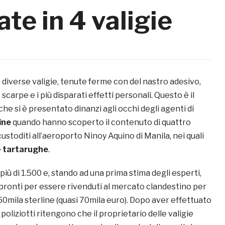
te in 4 valigie
 diverse valigie, tenute ferme con del nastro adesivo,
 scarpe e i più disparati effetti personali. Questo è il
che si è presentato dinanzi agli occhi degli agenti di
ine
quando hanno scoperto il contenuto di quattro
custoditi all’aeroporto Ninoy Aquino di Manila, nei quali
e
tartarughe
.
 più di 1.500 e, stando ad una prima stima degli esperti,
pronti per essere rivenduti al mercato clandestino per
 60mila sterline (quasi 70mila euro). Dopo aver effettuato
i poliziotti ritengono che il proprietario delle valigie