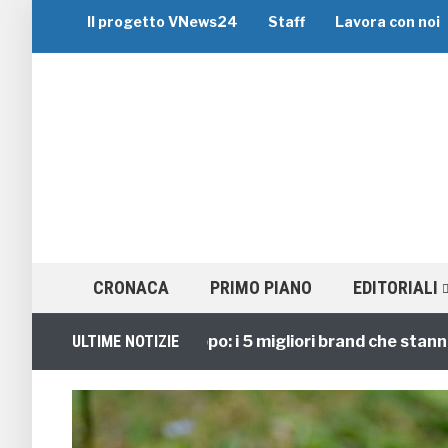
Il progetto VNews24
Staff
Lavora con noi
CRONACA
PRIMO PIANO
EDITORIALI
Viaggi di Gruppo: i 5 migliori brand che stanno guid
ULTIME NOTIZIE