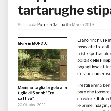
tartarughe stipa
Scritto da
Patrizia Gallina
il
5 Marzo 2019
Erano rinchiuse in
More in MONDO:
nascoste tra abiti,
triste spettacolo 
polizia delle
Filipp
bagagli lasciati in
c’erano numeros
I rettili erano ben
Mamma taglia la gola alla
pare che fossero 
figlia di 5 anni: “Era
cattiva”
un valore di circa
20 Ottobre 2022
le prime indagini, 