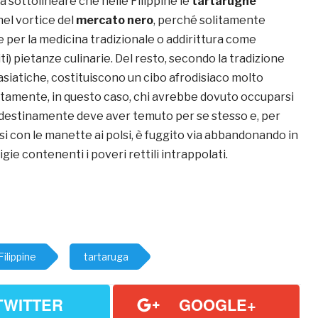
 sottolineare che nelle Filippine le
tartarughe
nel vortice del
mercato nero
, perché solitamente
 per la medicina tradizionale o addirittura come
iti) pietanze culinarie. Del resto, secondo la tradizione
asiatiche, costituiscono un cibo afrodisiaco molto
atamente, in questo caso, chi avrebbe dovuto occuparsi
ndestinamente deve aver temuto per se stesso e, per
rsi con le manette ai polsi, è fuggito via abbandonando in
gie contenenti i poveri rettili intrappolati.
Filippine
tartaruga
TWITTER
GOOGLE+