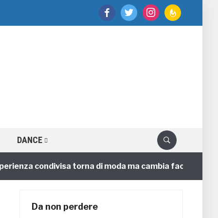
facebook
twitter
instagram
feedburner
DANCE
nza condivisa torna di moda ma cambia faccia
4 anni
Da non perdere