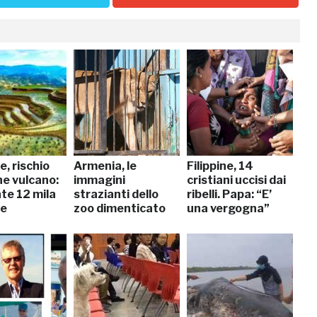
e, rischio
Armenia, le
Filippine, 14
ne vulcano:
immagini
cristiani uccisi dai
te 12 mila
strazianti dello
ribelli. Papa: “E’
ne
zoo dimenticato
una vergogna”