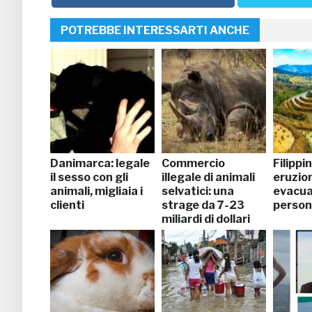
POTREBBE INTERESSARTI ANCHE
Danimarca: legale
Commercio
Filippin
il sesso con gli
illegale di animali
eruzio
animali, migliaia i
selvatici: una
evacua
clienti
strage da 7-23
perso
miliardi di dollari
l’anno