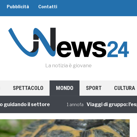
Pubblicità
Contatti
La notizia è giovane
SPETTACOLO
MONDO
SPORT
CULTURA
ando il settore
Viaggi di gruppo: l’esperie
1 annofa