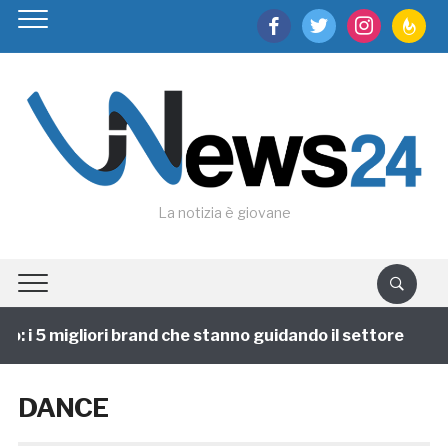
facebook
twitter
instagram
feedburn
La notizia è giovane
: i 5 migliori brand che stanno guidando il settore
1
DANCE