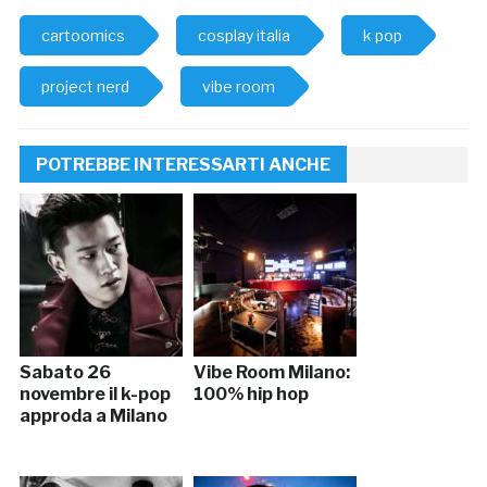
cartoomics
cosplay italia
k pop
project nerd
vibe room
POTREBBE INTERESSARTI ANCHE
Sabato 26
Vibe Room Milano:
novembre il k-pop
100% hip hop
approda a Milano