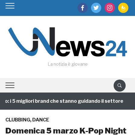
facebook
twitter
instagram
feedburn
La notizia è giovane
: i 5 migliori brand che stanno guidando il settore
CLUBBING
,
DANCE
Domenica 5 marzo K-Pop Night