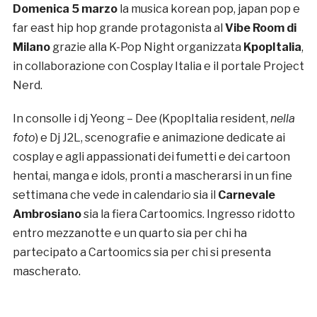
Domenica 5 marzo
la musica korean pop, japan pop e
far east hip hop grande protagonista al
Vibe Room di
Milano
grazie alla K-Pop Night organizzata
KpopItalia
,
in collaborazione con Cosplay Italia e il portale Project
Nerd.
In consolle i dj Yeong – Dee (KpopItalia resident,
nella
foto
) e Dj J2L, scenografie e animazione dedicate ai
cosplay e agli appassionati dei fumetti e dei cartoon
hentai, manga e idols, pronti a mascherarsi in un fine
settimana che vede in calendario sia il
Carnevale
Ambrosiano
sia la fiera Cartoomics. Ingresso ridotto
entro mezzanotte e un quarto sia per chi ha
partecipato a Cartoomics sia per chi si presenta
mascherato.