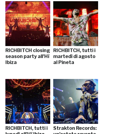
RICHBITCH closing
RICHBITCH, tutti i
season party all’Hï
martedì di agosto
Ibiza
al Pineta
RICHBITCH, tutti i
Strakton Records: