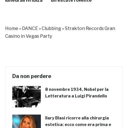
lunedì all’Hï Ibiza
un’estate rovente
Home
»
DANCE
»
Clubbing
»
Strakton Records Gran
Casino in Vegas Party
Da non perdere
8 novembre 1934, Nobel per la
Letteratura a Luigi Pirandello
Ilary Blasi ricorre alla chirurgia
estetica: ecco come era prima e