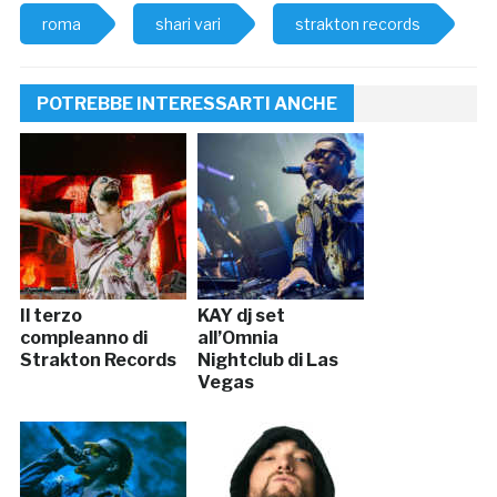
roma
shari vari
strakton records
POTREBBE INTERESSARTI ANCHE
Il terzo
KAY dj set
compleanno di
all’Omnia
Strakton Records
Nightclub di Las
Vegas