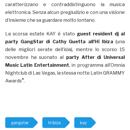
caratterizzano e contraddistinguono la musica
elettronica. Senza alcun pregiudizio e con una visione
d’insieme che sa guardare molto lontano.
La scorsa estate KAY è stato
guest resident dj al
party GangStar di Cathy Guetta all’Hï Ibiz
a
(una
delle migliori serate dell’isla), mentre lo scorso 15
novembre ha suonato al
party After di Universal
Music Latin Entertainment
, in programma all’Omnia
Nightclub di Las Vegas, la stessa notte Latin GRAMMY
®
Awards
.
gangstar
hi ibiza
kay