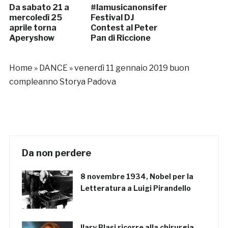
Da sabato 21 a
#lamusicanonsiferma,
mercoledì 25
Festival DJ
aprile torna
Contest al Peter
Aperyshow
Pan di Riccione
Home
»
DANCE
»
venerdì 11 gennaio 2019 buon
compleanno Storya Padova
Da non perdere
8 novembre 1934, Nobel per la
Letteratura a Luigi Pirandello
Ilary Blasi ricorre alla chirurgia