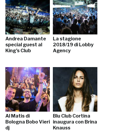
Andrea Damante
La stagione
special guest al
2018/19 di Lobby
King’s Club
Agency
Al Matis di
Blu Club Cortina
Bologna Bobo Vieri
inaugura con Brina
dj
Knauss