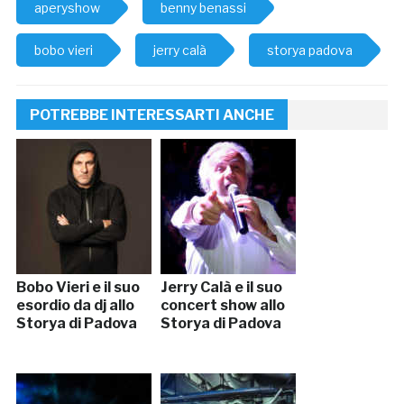
aperyshow
benny benassi
bobo vieri
jerry calà
storya padova
POTREBBE INTERESSARTI ANCHE
Bobo Vieri e il suo
Jerry Calà e il suo
esordio da dj allo
concert show allo
Storya di Padova
Storya di Padova