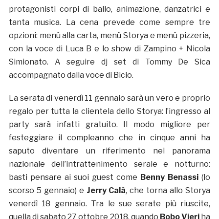
protagonisti corpi di ballo, animazione, danzatrici e
tanta musica. La cena prevede come sempre tre
opzioni: menù alla carta, menù Storya e menù pizzeria,
con la voce di Luca B e lo show di Zampino + Nicola
Simionato. A seguire dj set di Tommy De Sica
accompagnato dalla voce di Bicio.
La serata di venerdì 11 gennaio sarà un vero e proprio
regalo per tutta la clientela dello Storya: l’ingresso al
party sarà infatti gratuito. Il modo migliore per
festeggiare il compleanno che in cinque anni ha
saputo diventare un riferimento nel panorama
nazionale dell’intrattenimento serale e notturno:
basti pensare ai suoi guest come
Benny Benassi
(lo
scorso 5 gennaio) e
Jerry Calà
, che torna allo Storya
venerdì 18 gennaio. Tra le sue serate più riuscite,
quella di sabato 27 ottobre 2018, quando
Bobo Vieri
ha