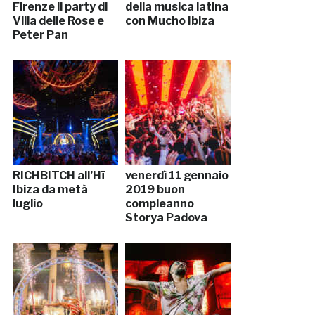
Firenze il party di
della musica latina
Villa delle Rose e
con Mucho Ibiza
Peter Pan
RICHBITCH all’Hï
venerdì 11 gennaio
Ibiza da metà
2019 buon
luglio
compleanno
Storya Padova