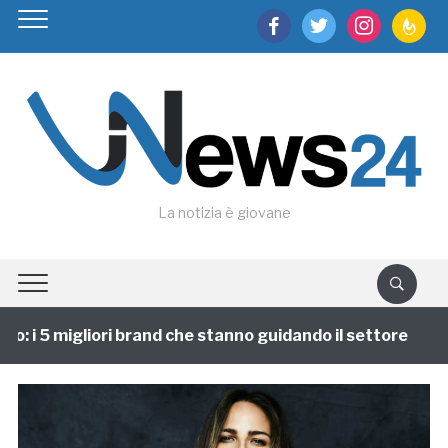
facebook
twitter
instagram
feedburn
La notizia è giovane
: i 5 migliori brand che stanno guidando il settore
1