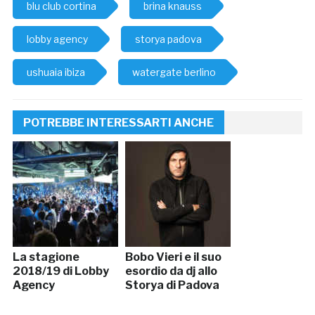
blu club cortina
brina knauss
lobby agency
storya padova
ushuaia ibiza
watergate berlino
POTREBBE INTERESSARTI ANCHE
La stagione
Bobo Vieri e il suo
2018/19 di Lobby
esordio da dj allo
Agency
Storya di Padova