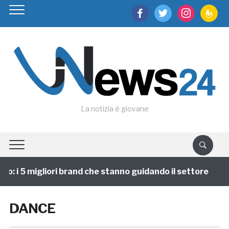
facebook
twitter
instagram
feedburn
La notizia è giovane
: i 5 migliori brand che stanno guidando il settore
DANCE