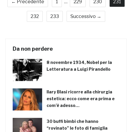
← Precedente
1
…
229
230
231
232
233
Successivo →
Da non perdere
8 novembre 1934, Nobel per la
Letteratura a Luigi Pirandello
Ilary Blasi ricorre alla chirurgia
estetica: ecco come era prima e
com’è adesso…
30 buffi bimbi che hanno
“rovinato” le foto di famiglia