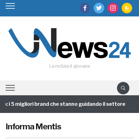
facebook
twitter
instagram
feedburn
La notizia è giovane
: i 5 migliori brand che stanno guidando il settore
1
Informa Mentis