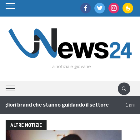
facebook
twitter
instagram
feedburn
La notizia è giovane
liori brand che stanno guidando il settore
1 annofa
ALTRE NOTIZIE