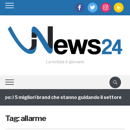
facebook
twitter
instagram
feedburn
La notizia è giovane
po: i 5 migliori brand che stanno guidando il settore
Tag:
allarme