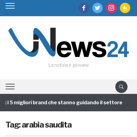
facebook
twitter
instagram
feedburn
La notizia è giovane
i 5 migliori brand che stanno guidando il settore
1 
Tag:
arabia saudita