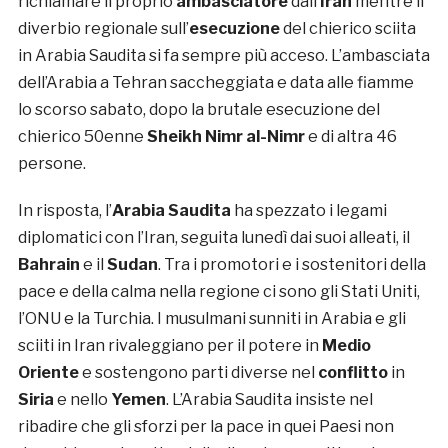
richiamare il proprio
ambasciatore
dall’
Iran
mentre il
diverbio regionale sull’
esecuzione
del chierico sciita
in Arabia Saudita si fa sempre più acceso. L’ambasciata
dell’Arabia a Tehran saccheggiata e data alle fiamme
lo scorso sabato, dopo la brutale esecuzione del
chierico 50enne
Sheikh Nimr al-Nimr
e di altra 46
persone.
In risposta, l’
Arabia Saudita
ha spezzato i legami
diplomatici con l’Iran, seguita lunedì dai suoi alleati, il
Bahrain
e il
Sudan
. Tra i promotori e i sostenitori della
pace e della calma nella regione ci sono gli Stati Uniti,
l’ONU e la Turchia. I musulmani sunniti in Arabia e gli
sciiti in Iran rivaleggiano per il potere in
Medio
Oriente
e sostengono parti diverse nel
conflitto
in
Siria
e nello
Yemen
. L’Arabia Saudita insiste nel
ribadire che gli sforzi per la pace in quei Paesi non