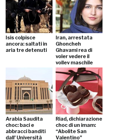
Isis colpisce
Iran, arrestata
ancora: saltati in
Ghoncheh
aria tre detenuti
Ghavami rea di
voler vedere il
volley maschile
Arabia Saudita
Riad, dichiarazione
choc: baci e
choc di un imam:
abbracci banditi
“Abolite San
dall’ Università
Valentino”