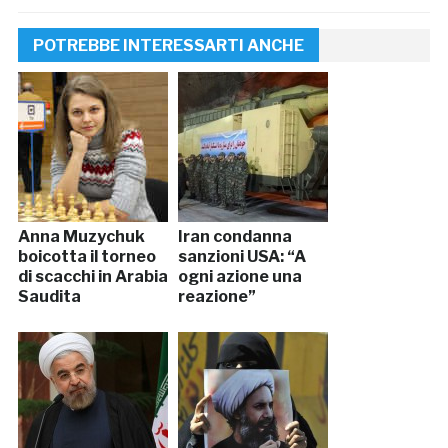
POTREBBE INTERESSARTI ANCHE
Anna Muzychuk
Iran condanna
boicotta il torneo
sanzioni USA: “A
di scacchi in Arabia
ogni azione una
Saudita
reazione”