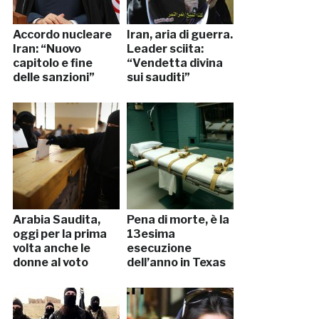
Accordo nucleare
Iran, aria di guerra.
Iran: “Nuovo
Leader sciita:
capitolo e fine
“Vendetta divina
delle sanzioni”
sui sauditi”
Arabia Saudita,
Pena di morte, è la
oggi per la prima
13esima
volta anche le
esecuzione
donne al voto
dell’anno in Texas