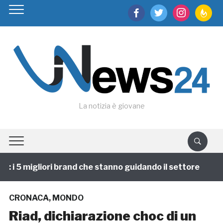
facebook
twitter
instagram
feedburn
La notizia è giovane
i 5 migliori brand che stanno guidando il settore
1 a
CRONACA
,
MONDO
Riad, dichiarazione choc di un