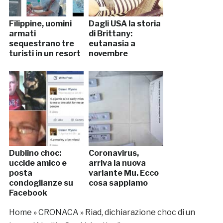
Filippine, uomini
Dagli USA la storia
armati
di Brittany:
sequestrano tre
eutanasia a
turisti in un resort
novembre
Dublino choc:
Coronavirus,
uccide amico e
arriva la nuova
posta
variante Mu. Ecco
condoglianze su
cosa sappiamo
Facebook
Home
»
CRONACA
»
Riad, dichiarazione choc di un