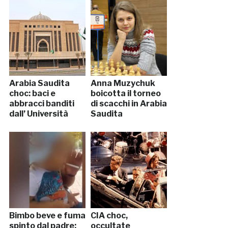
Arabia Saudita
Anna Muzychuk
choc: baci e
boicotta il torneo
abbracci banditi
di scacchi in Arabia
dall’ Università
Saudita
Bimbo beve e fuma
CIA choc,
spinto dal padre:
occultate