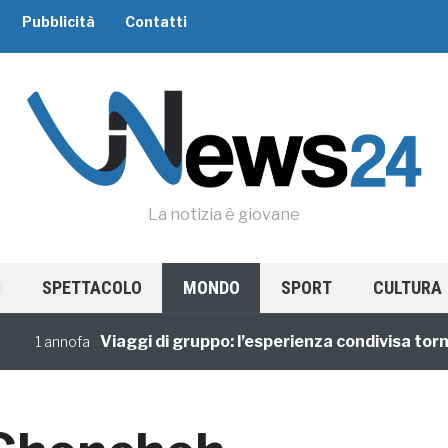
Pubblicità
Contatti
La notizia è giovane
SPETTACOLO
MONDO
SPORT
CULTURA
Viaggi di gruppo: l’esperienza condivisa torna di
 annofa