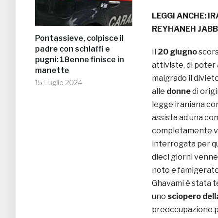
LEGGI ANCHE:
IR
REYHANEH JABB
Pontassieve, colpisce il
padre con schiaffi e
Il
20 giugno
scors
pugni: 18enne finisce in
attiviste, di poter 
manette
malgrado il diviet
15 Luglio 2024
alle
donne
di origi
legge iraniana co
assista ad una com
completamente ves
interrogata per q
dieci giorni venn
noto e famigerat
Ghavami è stata t
uno
sciopero del
preoccupazione pe