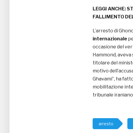
LEGGI ANCHE:
ST
FALLIMENTO DEL
L’arresto di Gho
internazionale
pe
occasione del vert
Hammond, aveva so
titolare del minis
motivo dell’accusa
Ghavami”, ha fatt
mobilitazione in
tribunale iranian
arresto