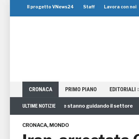
Il progetto VNews24
Staff
Lavora con noi
CRONACA
PRIMO PIANO
EDITORIALI
 i 5 migliori brand che stanno guidando il settore
ULTIME NOTIZIE
1
CRONACA
,
MONDO