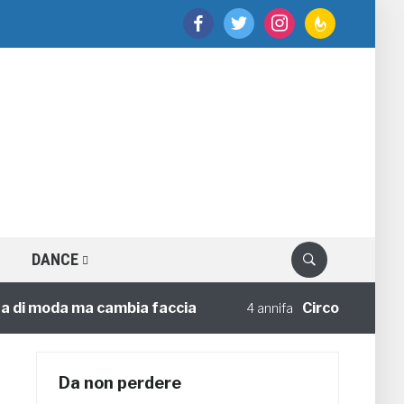
facebook
twitter
instagram
feedburner
DANCE
 moda ma cambia faccia
Circoloco e Social M
4 annifa
Da non perdere