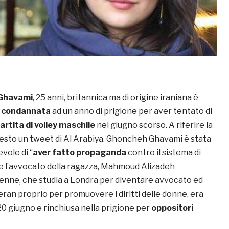
Ghavami
, 25 anni, britannica ma di origine iraniana è
e condannata
ad un anno di prigione per aver tentato di
artita di volley maschile
nel giugno scorso. A riferire la
rresto un tweet di Al Arabiya. Ghoncheh Ghavami è stata
vole di “
aver fatto propaganda
contro il sistema di
ce l’avvocato della ragazza, Mahmoud Alizadeh
enne, che studia a Londra per diventare avvocato ed
ran proprio per promuovere i diritti delle donne, era
 20 giugno e rinchiusa nella prigione per
oppositori