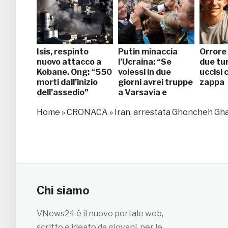
Isis, respinto
Putin minaccia
Orrore
nuovo attacco a
l’Ucraina: “Se
due tur
Kobane. Ong: “550
volessi in due
uccisi 
morti dall’inizio
giorni avrei truppe
zappa
dell’assedio”
a Varsavia e
Bucarest”
Home
»
CRONACA
»
Iran, arrestata Ghoncheh Ghav
Chi siamo
VNews24 è il nuovo portale web,
scritto e ideato da giovani, per le