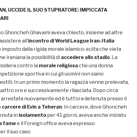
AN, UCCIDE IL SUO STUPRATORE: IMPICCATA
ARI
o Ghoncheh Ghavami aveva chiesto, insieme ad altre
assistere all’
incontro di World League Iran-Italia
o imposto dalla rigida morale islamico-sciita che vieta
ne iraniana la possibilità di
accedere allo stadio
. La
nsidera contro la
morale religiosa
che una donna
petizione sportiva in cui gli uomini non siano
titi. In un primo momento la ragazza venne prelevata,
uattro ore e successivamente rilasciata. Dopo circa
e arrestata nuovamente ed è tutt’ora detenuta presso il
o
carcere di Evin a Teheran
. In carcere, dove Ghoncheh
enuta in
isolamento
per 41 giorni, aveva anche iniziato
la fame
e il Foreign office aveva espresso
r il suo caso.