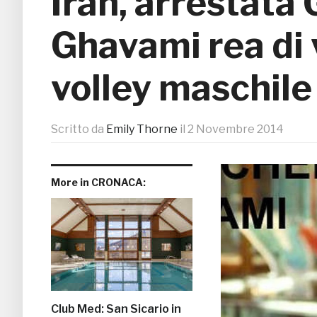
Iran, arrestata
Ghavami rea di 
volley maschile
Scritto da
Emily Thorne
il
2 Novembre 2014
More in CRONACA:
Club Med: San Sicario in