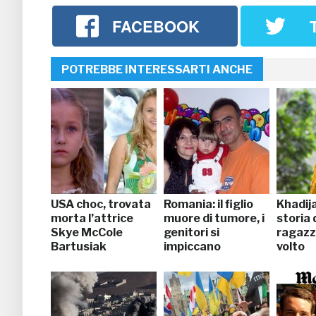
FACEBOOK
POTREBBE INTERESSARTI ANCHE
USA choc, trovata
Romania: il figlio
Khadija
morta l’attrice
muore di tumore, i
storia 
Skye McCole
genitori si
ragazz
Bartusiak
impiccano
volto