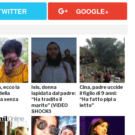
TWITTER
GOOGLE+
, ecco la
Isis, donna
Cina, padre uccide
della
lapidata dal padre:
il figlio di 9 anni:
a senza
“Ha tradito il
“Ha fatto pipì a
marito” (VIDEO
letto”
SHOCK!)