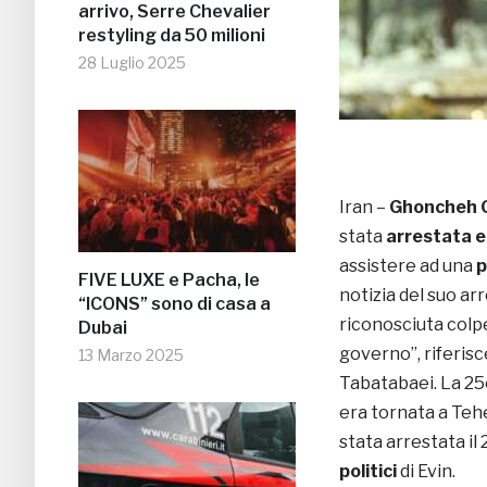
arrivo, Serre Chevalier
restyling da 50 milioni
28 Luglio 2025
Iran –
Ghoncheh 
stata
arrestata 
assistere ad una
p
FIVE LUXE e Pacha, le
notizia del suo a
“ICONS” sono di casa a
riconosciuta colpe
Dubai
governo”, riferis
13 Marzo 2025
Tabatabaei. La 25
era tornata a Tehe
stata arrestata il
politici
di Evin.