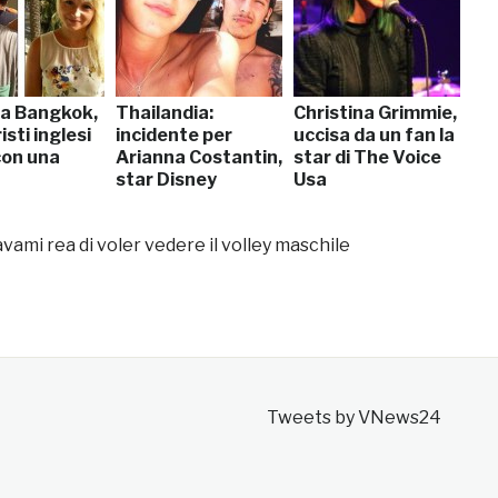
 a Bangkok,
Thailandia:
Christina Grimmie,
isti inglesi
incidente per
uccisa da un fan la
con una
Arianna Costantin,
star di The Voice
star Disney
Usa
ami rea di voler vedere il volley maschile
Tweets by VNews24