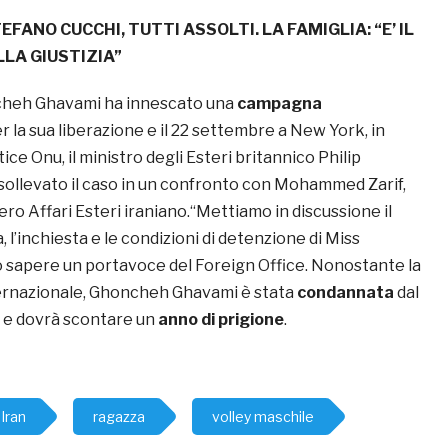
EFANO CUCCHI, TUTTI ASSOLTI. LA FAMIGLIA: “E’ IL
LA GIUSTIZIA”
ncheh Ghavami ha innescato una
campagna
r la sua liberazione e il 22 settembre a New York, in
ice Onu, il ministro degli Esteri britannico Philip
llevato il caso in un confronto con Mohammed Zarif,
tero Affari Esteri iraniano.“Mettiamo in discussione il
, l’inchiesta e le condizioni di detenzione di Miss
o sapere un portavoce del Foreign Office. Nonostante la
ternazionale, Ghoncheh Ghavami è stata
condannata
dal
o e dovrà scontare un
anno di prigione
.
Iran
ragazza
volley maschile