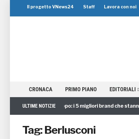
Il progetto VNews24
Staff
Lavora con noi
CRONACA
PRIMO PIANO
EDITORIALI
Viaggi di Gruppo: i 5 migliori brand che stanno g
ULTIME NOTIZIE
Tag:
Berlusconi