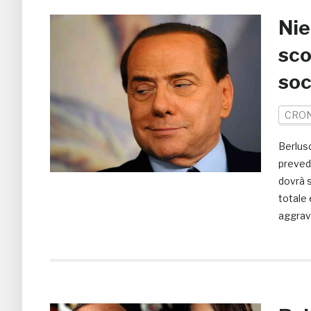
Nie
sco
soc
CRO
Berlus
prevede
dovrà s
totale 
aggrava