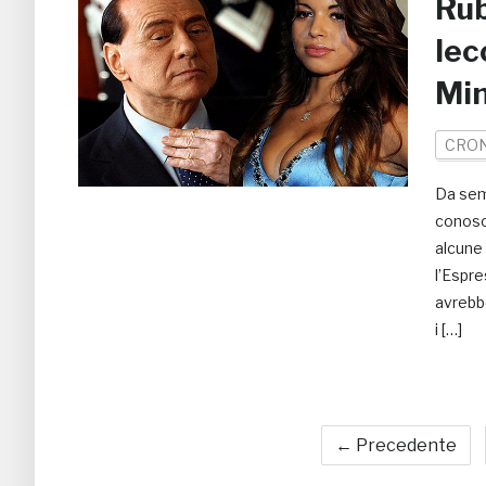
Rub
lec
Min
CRO
Da semp
conosci
alcune 
l’Espre
avrebb
i […]
← Precedente