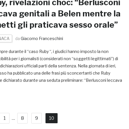
y, rivelazioni choc: “Berlusconi
cava genitali a Belen mentre la
etti gli praticava sesso orale”
NACA
da
Giacomo Franceschini
re durante il “caso Ruby “, i giudici hanno imposto la non
bilità per i giornalisti (considerati non “soggetti legittimati”) di
dichiarazioni ufficiali parti della sentenza. Nella giornata di ieri,
sso ha pubblicato una delle frasi più sconcertanti che Ruby
e dichiarato durante una seduta preliminare: “Berlusconi leccava
1
…
8
9
10