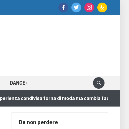
facebook
twitter
instagram
feedburner
DANCE
erienza condivisa torna di moda ma cambia faccia
4 
Da non perdere