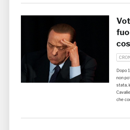
Vot
fuo
cos
CRO
Dopo 19
non pot
stata, 
Cavalie
che con