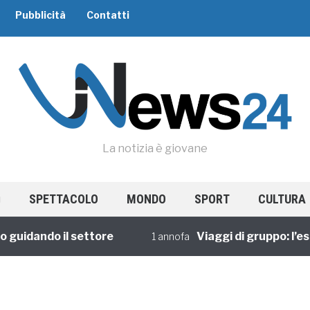
Pubblicità
Contatti
La notizia è giovane
SPETTACOLO
MONDO
SPORT
CULTURA
uidando il settore
Viaggi di gruppo: l’esp
1 annofa