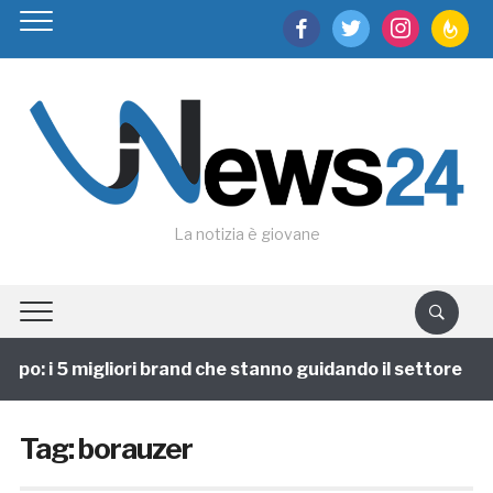
facebook
twitter
instagram
feedburn
La notizia è giovane
po: i 5 migliori brand che stanno guidando il settore
Tag:
borauzer