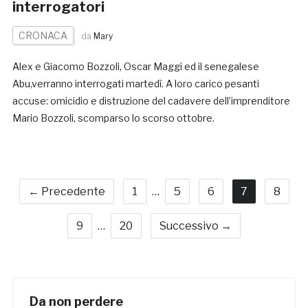
interrogatori
CRONACA
da
Mary
Alex e Giacomo Bozzoli, Oscar Maggi ed il senegalese
Abu,verranno interrogati martedì. A loro carico pesanti
accuse: omicidio e distruzione del cadavere dell’imprenditore
Mario Bozzoli, scomparso lo scorso ottobre.
← Precedente
1
…
5
6
7
8
9
…
20
Successivo →
Da non perdere