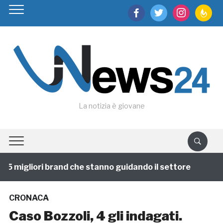
facebook
twitter
instagram
feedburn
La notizia è giovane
5 migliori brand che stanno guidando il settore
1 ann
CRONACA
Caso Bozzoli, 4 gli indagati.