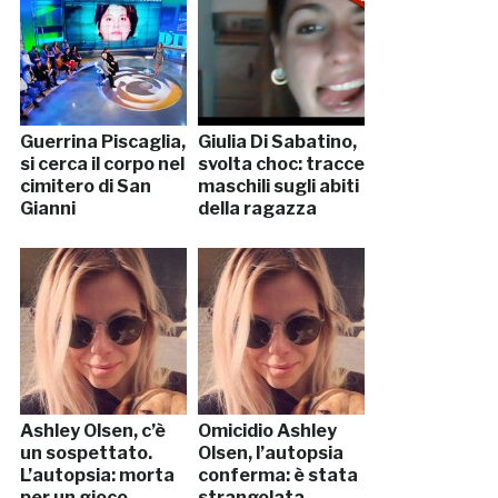
Guerrina Piscaglia,
Giulia Di Sabatino,
si cerca il corpo nel
svolta choc: tracce
cimitero di San
maschili sugli abiti
Gianni
della ragazza
Ashley Olsen, c’è
Omicidio Ashley
un sospettato.
Olsen, l’autopsia
L’autopsia: morta
conferma: è stata
per un gioco
strangolata