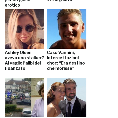
erotico
Ashley Olsen
Caso Vannini,
aveva uno stalker?
intercettazioni
Al vaglio l’alibi del
choc: “Era destino
fidanzato
che morisse”