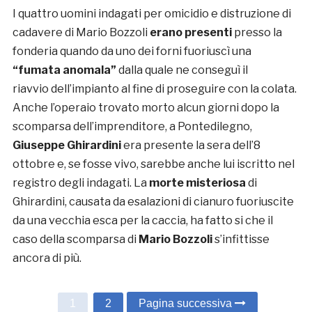
I quattro uomini indagati per omicidio e distruzione di
cadavere di Mario Bozzoli
erano presenti
presso la
fonderia quando da uno dei forni fuoriuscì una
“fumata anomala”
dalla quale ne conseguì il
riavvio dell’impianto al fine di proseguire con la colata.
Anche l’operaio trovato morto alcun giorni dopo la
scomparsa dell’imprenditore, a Pontedilegno,
Giuseppe Ghirardini
era presente la sera dell’8
ottobre e, se fosse vivo, sarebbe anche lui iscritto nel
registro degli indagati. La
morte misteriosa
di
Ghirardini, causata da esalazioni di cianuro fuoriuscite
da una vecchia esca per la caccia, ha fatto si che il
caso della scomparsa di
Mario Bozzoli
s’infittisse
ancora di più.
1
2
Pagina successiva