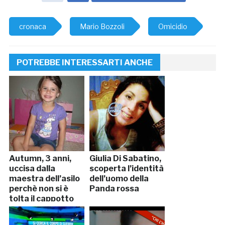
cronaca
Mario Bozzoli
Omicidio
POTREBBE INTERESSARTI ANCHE
Autumn, 3 anni,
Giulia Di Sabatino,
uccisa dalla
scoperta l’identità
maestra dell’asilo
dell’uomo della
perchè non si è
Panda rossa
tolta il cappotto