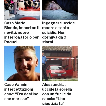
Caso Mario
Ingegnere uccide
Biondo, importanti
madre e tenta
novità: nuovo
suicidio. Non
interrogatorio per
dormiva da 9
Raquel
giorni
Caso Vannini,
Alessandria,
intercettazioni
uccide la sorella
choc: “Era destino
con un fucile da
che morisse”
caccia: “L’ho
giustiziata”