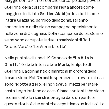
Maggio del 2014. Le ricerche del corpo della povera
Guerrina, della cui scomparsa resta ancora come
maggiore indiziato
Gratien Alabi
(noto a tutti come
Padre Graziano
, parroco della zona), saranno
concentrate nelle vicine campagne, specialmente
nella zona di Cicognaia. Della scomparsa della 50enne
se ne sono occupate le due trasmissioni di Rai1,
“Storie Vere” e “La Vita in Diretta”.
Nella puntata di lunedì 19 Gennaio de
“La Vita in
Diretta”
è stata intervistata
Maria
, la nipote di
Guerrina. La donna ha dichiarato ai microfoni della
trasmissione Rai: “Ormai le speranze di trovare mia zia
sono
ridotte a zero
, lei non aveva i mezzi per stare
così a lungo lontano da casa. Siamo contenti che siano
ricominciate le
ricerche
, bisogna dare un punto a
questa storia, è due anni che aspettiamo un indizio”. La