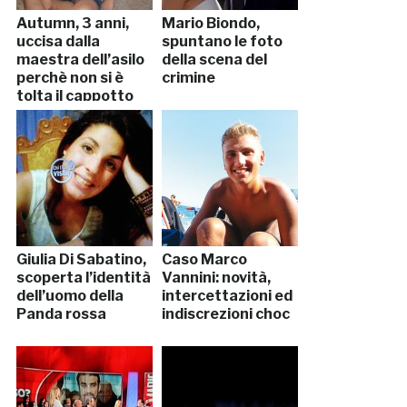
Autumn, 3 anni,
Mario Biondo,
uccisa dalla
spuntano le foto
maestra dell’asilo
della scena del
perchè non si è
crimine
tolta il cappotto
Giulia Di Sabatino,
Caso Marco
scoperta l’identità
Vannini: novità,
dell’uomo della
intercettazioni ed
Panda rossa
indiscrezioni choc