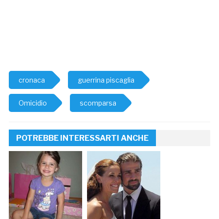
cronaca
guerrina piscaglia
Omicidio
scomparsa
POTREBBE INTERESSARTI ANCHE