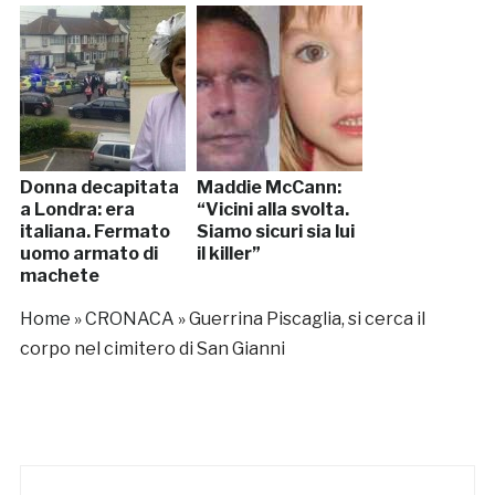
Donna decapitata
Maddie McCann:
a Londra: era
“Vicini alla svolta.
italiana. Fermato
Siamo sicuri sia lui
uomo armato di
il killer”
machete
Home
»
CRONACA
»
Guerrina Piscaglia, si cerca il
corpo nel cimitero di San Gianni