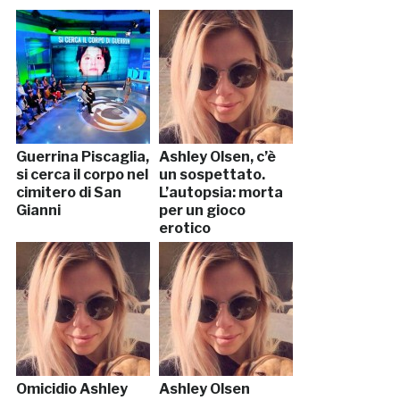
Guerrina Piscaglia,
Ashley Olsen, c’è
si cerca il corpo nel
un sospettato.
cimitero di San
L’autopsia: morta
Gianni
per un gioco
erotico
Omicidio Ashley
Ashley Olsen