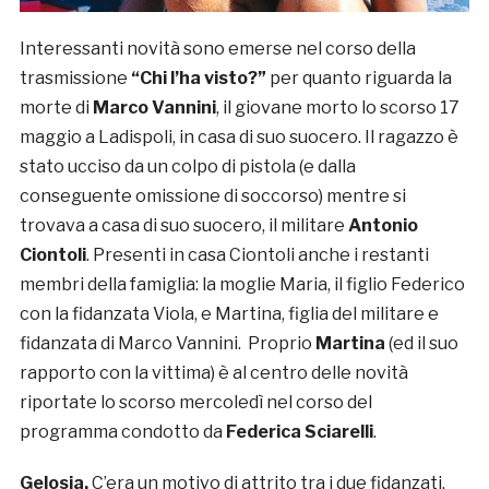
Interessanti novità sono emerse nel corso della
trasmissione
“Chi l’ha visto?”
per quanto riguarda la
morte di
Marco Vannini
, il giovane morto lo scorso 17
maggio a Ladispoli, in casa di suo suocero. Il ragazzo è
stato ucciso da un colpo di pistola (e dalla
conseguente omissione di soccorso) mentre si
trovava a casa di suo suocero, il militare
Antonio
Ciontoli
. Presenti in casa Ciontoli anche i restanti
membri della famiglia: la moglie Maria, il figlio Federico
con la fidanzata Viola, e Martina, figlia del militare e
fidanzata di Marco Vannini. Proprio
Martina
(ed il suo
rapporto con la vittima) è al centro delle novità
riportate lo scorso mercoledì nel corso del
programma condotto da
Federica Sciarelli
.
Gelosia.
C’era un motivo di attrito tra i due fidanzati,