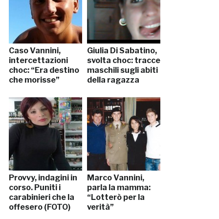
Caso Vannini,
Giulia Di Sabatino,
intercettazioni
svolta choc: tracce
choc: “Era destino
maschili sugli abiti
che morisse”
della ragazza
Provvy, indagini in
Marco Vannini,
corso. Puniti i
parla la mamma:
carabinieri che la
“Lotterò per la
offesero (FOTO)
verità”