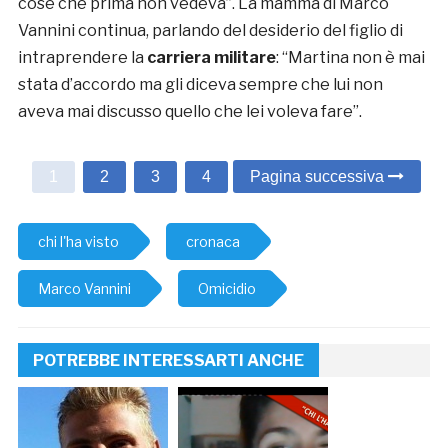
cose che prima non vedeva”. La mamma di Marco
Vannini continua, parlando del desiderio del figlio di
intraprendere la
carriera militare
: “Martina non è mai
stata d’accordo ma gli diceva sempre che lui non
aveva mai discusso quello che lei voleva fare”.
1
2
3
4
Pagina successiva
chi l'ha visto
cronaca
Marco Vannini
Omicidio
POTREBBE INTERESSARTI ANCHE