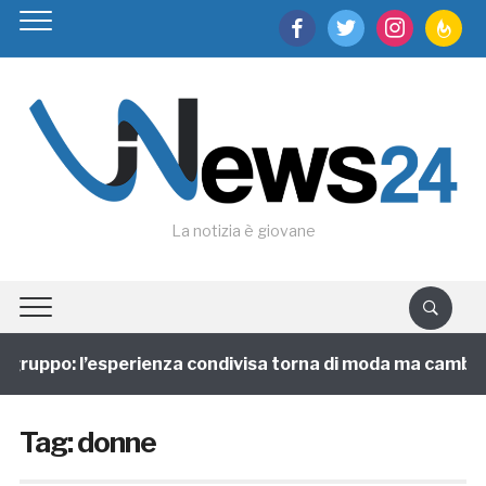
facebook
twitter
instagram
feedburn
La notizia è giovane
ruppo: l’esperienza condivisa torna di moda ma cambia fac
Tag:
donne