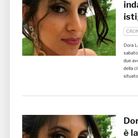
ind
ist
CRO
Dora La
sabato 
due ave
della c
situato
Dor
è l