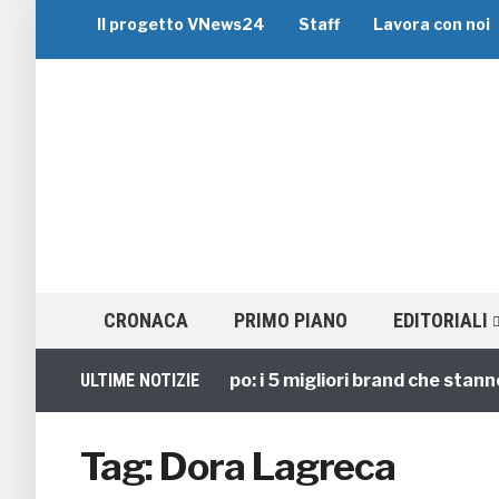
Il progetto VNews24
Staff
Lavora con noi
CRONACA
PRIMO PIANO
EDITORIALI
Viaggi di Gruppo: i 5 migliori brand che stanno gui
ULTIME NOTIZIE
Tag:
Dora Lagreca