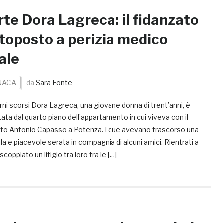
te Dora Lagreca: il fidanzato
toposto a perizia medico
ale
NACA
da
Sara Fonte
rni scorsi Dora Lagreca, una giovane donna di trent’anni, è
tata dal quarto piano dell’appartamento in cui viveva con il
ato Antonio Capasso a Potenza. I due avevano trascorso una
lla e piacevole serata in compagnia di alcuni amici. Rientrati a
scoppiato un litigio tra loro tra le […]