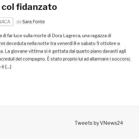
e col fidanzato
NACA
da
Sara Fonte
a di far luce sulla morte di Dora Lagreca, una ragazza di
nni deceduta nella notte tra venerdì 8 e sabato 9 ottobre a
. La giovane vittima si è gettata dal quarto piano davanti agli
ncreduli del compagno. È stato proprio lui ad allarmare i soccorsi,
 è […]
Tweets by VNews24