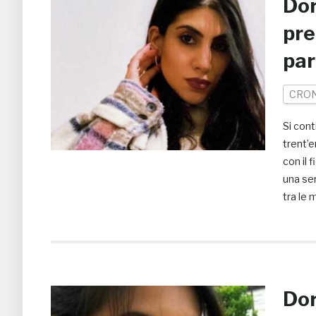
Dor
pre
par
CRO
Si cont
trent’e
con il
una ser
tra le 
Dor