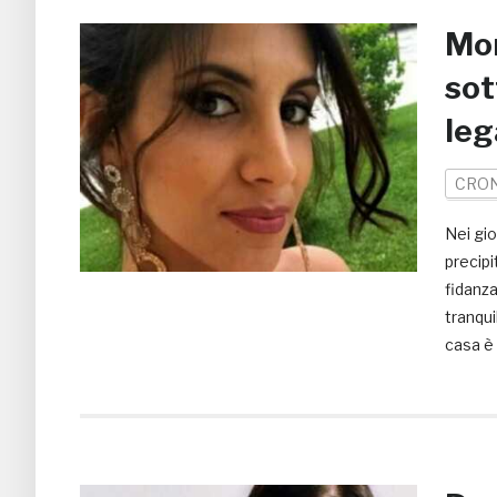
Mor
sot
leg
CRO
Nei gio
precipi
fidanz
tranqui
casa è 