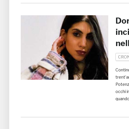
Dor
inc
nel
CRO
Continu
trent’a
Potenza
occhi i
quando 