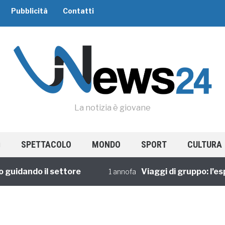
Pubblicità
Contatti
La notizia è giovane
SPETTACOLO
MONDO
SPORT
CULTURA
dando il settore
Viaggi di gruppo: l’esper
1 annofa