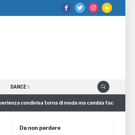
facebook
twitter
instagram
feedburner
DANCE
ienza condivisa torna di moda ma cambia faccia
4 an
Da non perdere