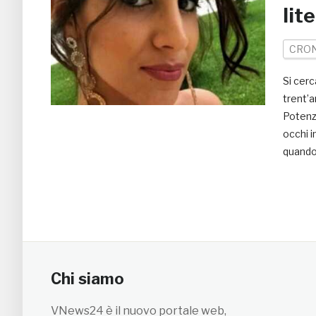
lit
CRO
Si cerc
trent’a
Potenza
occhi i
quando
Chi siamo
VNews24 è il nuovo portale web,