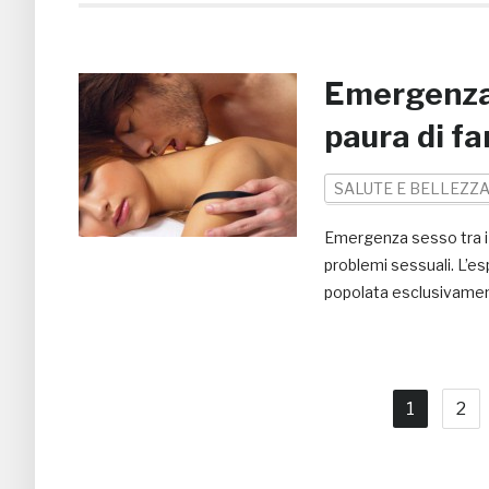
Emergenza 
paura di fa
SALUTE E BELLEZZ
Emergenza sesso tra i g
problemi sessuali. L’es
popolata esclusivamen
1
2