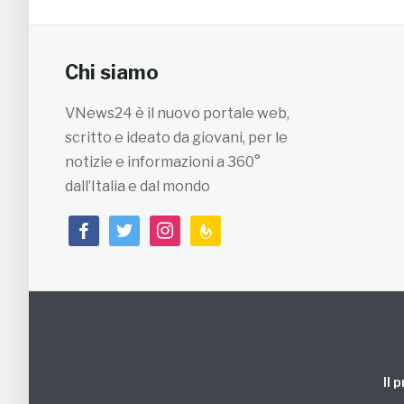
Chi siamo
VNews24 è il nuovo portale web,
scritto e ideato da giovani, per le
notizie e informazioni a 360°
dall’Italia e dal mondo
facebook
twitter
instagram
feedburner
Il