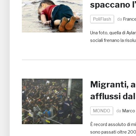
spaccano l
PoliFlash
da
Franc
Una foto, quella di Ayla
sociali frenano la risol
Migranti, a
afflussi da
MONDO
da
Marco 
È record assoluto di mi
sono passati oltre 200 