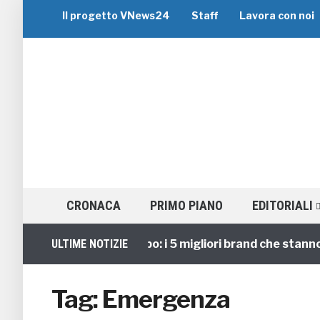
Il progetto VNews24
Staff
Lavora con noi
CRONACA
PRIMO PIANO
EDITORIALI
Viaggi di Gruppo: i 5 migliori brand che stanno gu
ULTIME NOTIZIE
Tag:
Emergenza