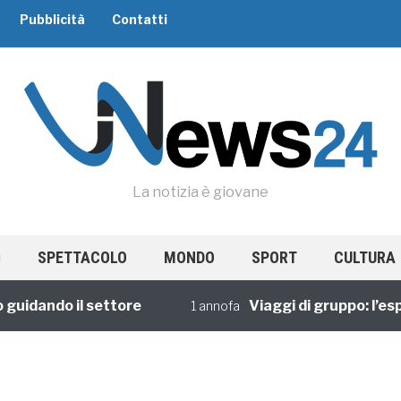
Pubblicità
Contatti
La notizia è giovane
SPETTACOLO
MONDO
SPORT
CULTURA
idando il settore
Viaggi di gruppo: l’esper
1 annofa