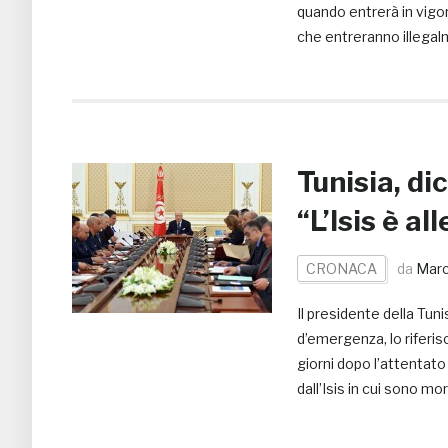
quando entrerà in vigor
che entreranno illegal
Tunisia, di
“L’Isis è al
CRONACA
da
Marc
Il presidente della Tun
d’emergenza, lo riferis
giorni dopo l’attentato
dall’Isis in cui sono m