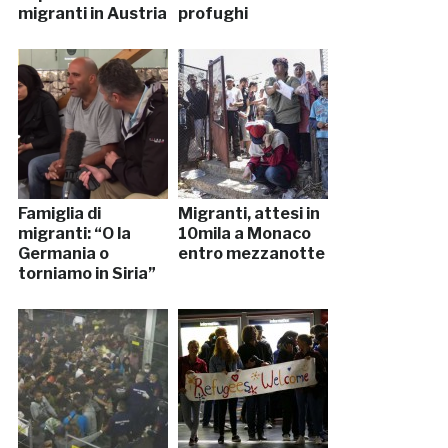
migranti in Austria
profughi
Famiglia di
Migranti, attesi in
migranti: “O la
10mila a Monaco
Germania o
entro mezzanotte
torniamo in Siria”