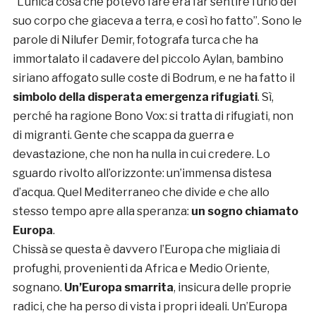
“L’unica cosa che potevo fare era far sentire l’urlo del
suo corpo che giaceva a terra, e così ho fatto”. Sono le
parole di Nilufer Demir, fotografa turca che ha
immortalato il cadavere del piccolo Aylan, bambino
siriano affogato sulle coste di Bodrum, e ne ha fatto il
simbolo della disperata emergenza rifugiati
. Sì,
perché ha ragione Bono Vox: si tratta di rifugiati, non
di migranti. Gente che scappa da guerra e
devastazione, che non ha nulla in cui credere. Lo
sguardo rivolto all’orizzonte: un’immensa distesa
d’acqua. Quel Mediterraneo che divide e che allo
stesso tempo apre alla speranza:
un sogno chiamato
Europa
.
Chissà se questa è davvero l’Europa che migliaia di
profughi, provenienti da Africa e Medio Oriente,
sognano.
Un’Europa smarrita
, insicura delle proprie
radici, che ha perso di vista i propri ideali. Un’Europa