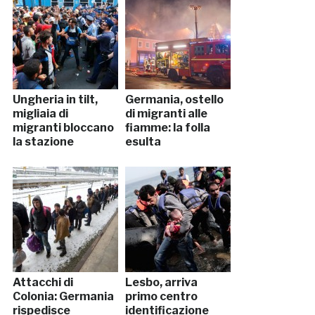
Ungheria in tilt,
Germania, ostello
migliaia di
di migranti alle
migranti bloccano
fiamme: la folla
la stazione
esulta
Attacchi di
Lesbo, arriva
Colonia: Germania
primo centro
rispedisce
identificazione