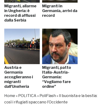
Migranti, allarme
Migranti in
in Ungheria: è
Germania, arrivi da
record di afflussi
record
dalla Serbia
Austria e
Migranti, patto
Germania
Italia-Austria-
accoglieranno i
Germania:
migranti
“Vogliamo fare
dall’Ungheria
ordine”
Home
»
POLITICA
»
PoliFlash
»
Il buonista e la bestia:
così i rifugiati spaccano l’Occidente