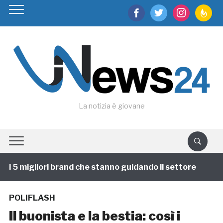
facebook
twitter
instagram
feedburn
La notizia è giovane
 5 migliori brand che stanno guidando il settore
1 an
POLIFLASH
Il buonista e la bestia: così i