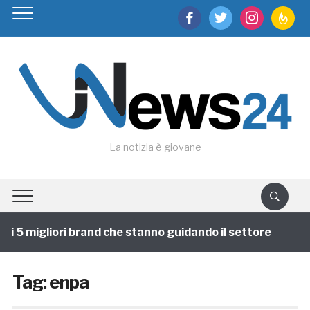
facebook
twitter
instagram
feedburn
La notizia è giovane
 5 migliori brand che stanno guidando il settore
1 an
Tag:
enpa