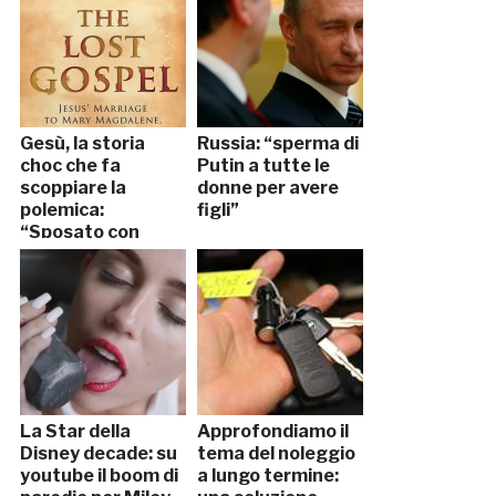
Gesù, la storia
Russia: “sperma di
choc che fa
Putin a tutte le
scoppiare la
donne per avere
polemica:
figli”
“Sposato con
Maddalena e con
due figli”
La Star della
Approfondiamo il
Disney decade: su
tema del noleggio
youtube il boom di
a lungo termine: