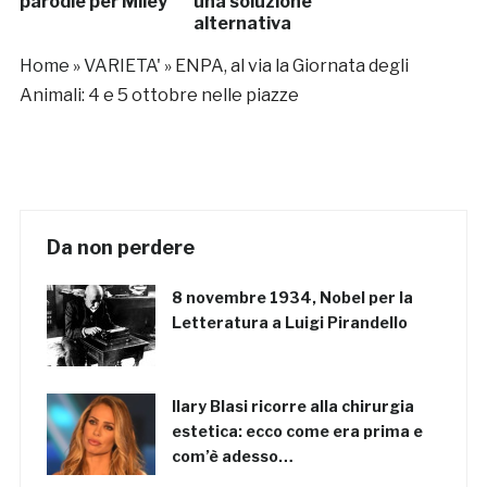
parodie per Miley
una soluzione
alternativa
all’auto di
Home
»
VARIETA'
»
ENPA, al via la Giornata degli
proprietà
Animali: 4 e 5 ottobre nelle piazze
Da non perdere
8 novembre 1934, Nobel per la
Letteratura a Luigi Pirandello
Ilary Blasi ricorre alla chirurgia
estetica: ecco come era prima e
com’è adesso…