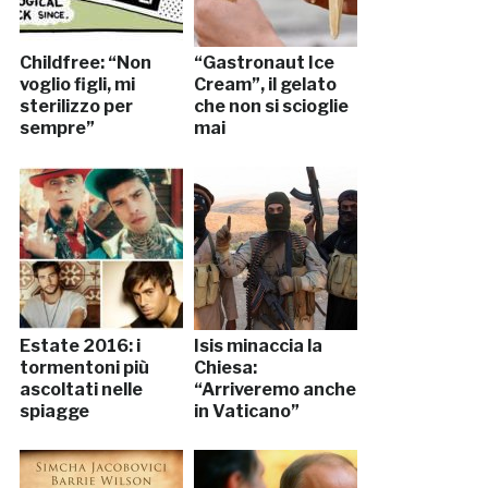
Childfree: “Non
“Gastronaut Ice
voglio figli, mi
Cream”, il gelato
sterilizzo per
che non si scioglie
sempre”
mai
Estate 2016: i
Isis minaccia la
tormentoni più
Chiesa:
ascoltati nelle
“Arriveremo anche
spiagge
in Vaticano”