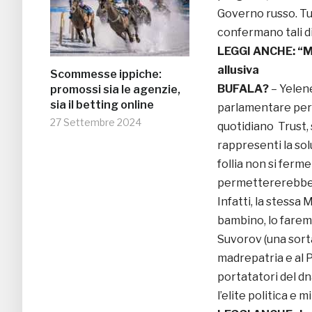
Governo russo. Tut
confermano tali dic
LEGGI ANCHE:
“M
allusiva
Scommesse ippiche:
BUFALA?
– Yelen
promossi sia le agenzie,
sia il betting online
parlamentare per l
27 Settembre 2024
quotidiano Trust,
rappresenti la sol
follia non si ferm
permettererebbe
Infatti, la stessa
bambino, lo faremo
Suvorov (una sorta 
madrepatria e al P
portatatori del d
l’elite politica e m