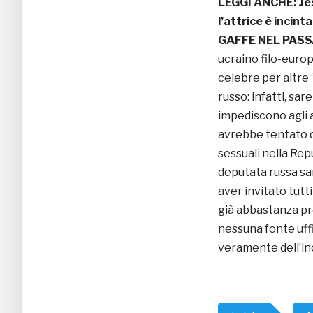
LEGGI ANCHE:
Je
l’attrice è incinta
GAFFE NEL PAS
ucraino filo-europ
celebre per altre “
russo: infatti, sa
impediscono agli a
avrebbe tentato d
sessuali nella Re
deputata russa sa
aver invitato tutti
già abbastanza pro
nessuna fonte uff
veramente dell’inc