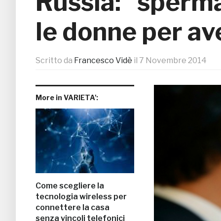
Russia: “sperma
le donne per ave
Scritto da
Francesco Vidè
il
7 Novembre 2014
More in VARIETA':
Come scegliere la
tecnologia wireless per
connettere la casa
senza vincoli telefonici