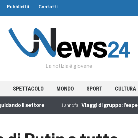
Pubblicità
Contatti
La notizia è giovane
SPETTACOLO
MONDO
SPORT
CULTURA
do il settore
Viaggi di gruppo: l’esperienz
1 annofa