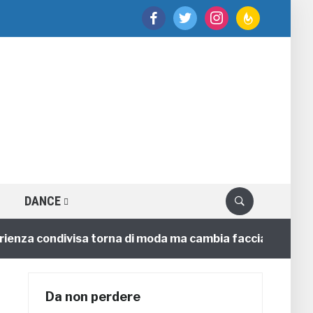
facebook
twitter
instagram
feedburner
DANCE
a condivisa torna di moda ma cambia faccia
4 annifa
Da non perdere