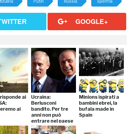
izulina
Putin
Russia
sperma
TWITTER
GOOGLE+
risponde ai
Ucraina:
Minions ispirati a
SA:
Berlusconi
bambini ebrei, la
reremo ai
bandito. Per tre
bufala made in
”
anni non può
Spain
entrare nel paese