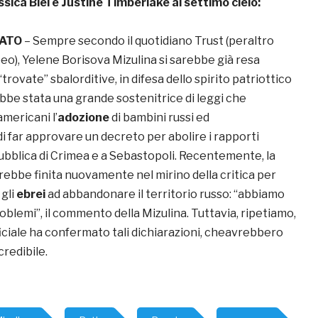
ssica Biel e Justine Timberlake al settimo cielo:
SATO
– Sempre secondo il quotidiano Trust (peraltro
eo), Yelene Borisova Mizulina si sarebbe già resa
trovate” sbalorditive, in difesa dello spirito patriottico
rebbe stata una grande sostenitrice di leggi che
mericani l’
adozione
di bambini russi ed
i far approvare un decreto per abolire i rapporti
pubblica di Crimea e a Sebastopoli. Recentemente, la
rebbe finita nuovamente nel mirino della critica per
 gli
ebrei
ad abbandonare il territorio russo: “abbiamo
blemi”, il commento della Mizulina. Tuttavia, ripetiamo,
iciale ha confermato tali dichiarazioni, cheavrebbero
redibile.