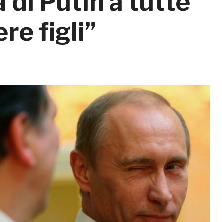
 di Putin a tutte
re figli”