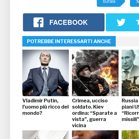
bufala
M
FACEBOOK
POTREBBE INTERESSARTI ANCHE
Vladimir Putin,
Crimea, ucciso
Russia 
l’uomo più ricco del
soldato. Kiev
piani U
mondo?
ordina: “Sparate a
“Ricor
vista”, guerra
missili
vicina