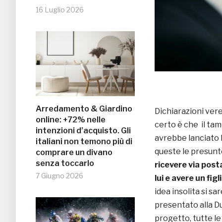
16 Luglio 2026
Arredamento & Giardino
Dichiarazioni ver
online: +72% nelle
certo è che il tam
intenzioni d’acquisto. Gli
avrebbe lanciato 
italiani non temono più di
queste le presunte
comprare un divano
senza toccarlo
ricevere via post
7 Giugno 2026
lui e avere un figl
idea insolita si s
presentato alla Du
progetto, tutte l