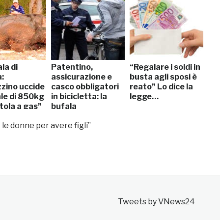
la di
Patentino,
“Regalare i soldi in
:
assicurazione e
busta agli sposi è
zino uccide
casco obbligatori
reato” Lo dice la
ale di 850kg
in bicicletta: la
legge…
tola a gas”
bufala
 le donne per avere figli”
Tweets by VNews24