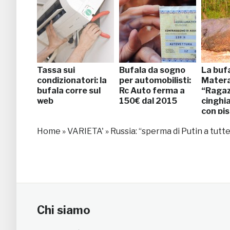
Tassa sui
Bufala da sogno
La bufa
condizionatori: la
per automobilisti:
Matera
bufala corre sul
Rc Auto ferma a
“Ragaz
web
150€ dal 2015
cinghi
con pis
Home
»
VARIETA'
»
Russia: “sperma di Putin a tutte
Chi siamo