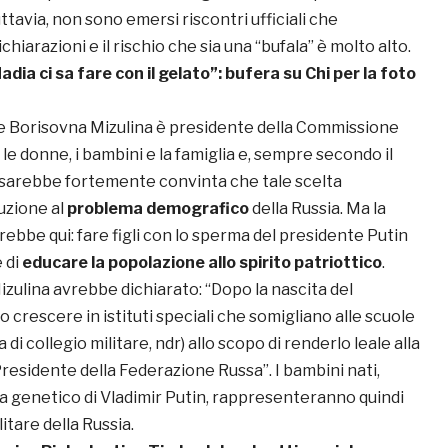
tavia, non sono emersi riscontri ufficiali che
hiarazioni e il rischio che sia una “bufala” è molto alto.
adia ci sa fare con il gelato”: bufera su Chi per la foto
e Borisovna Mizulina è presidente della Commissione
e donne, i bambini e la famiglia e, sempre secondo il
 sarebbe fortemente convinta che tale scelta
uzione al
problema demografico
della Russia. Ma la
erebbe qui: fare figli con lo sperma del presidente Putin
 di
educare la popolazione allo spirito patriottico
.
 Mizulina avrebbe dichiarato: “Dopo la nascita del
 crescere in istituti speciali che somigliano alle scuole
di collegio militare, ndr) allo scopo di renderlo leale alla
residente della Federazione Russa”. I bambini nati,
na genetico di Vladimir Putin, rappresenteranno quindi
ilitare della Russia.