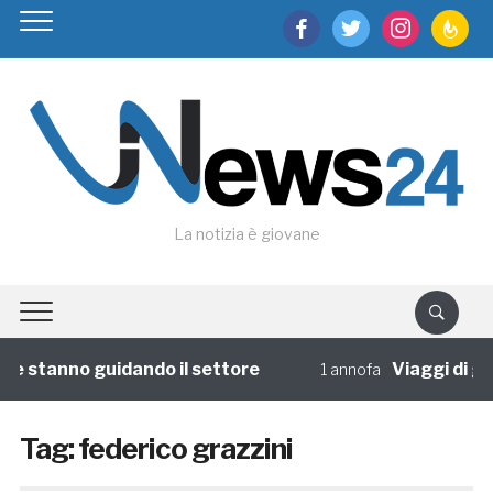
facebook
twitter
instagram
feedburn
La notizia è giovane
e stanno guidando il settore
Viaggi di grup
1 annofa
Tag:
federico grazzini