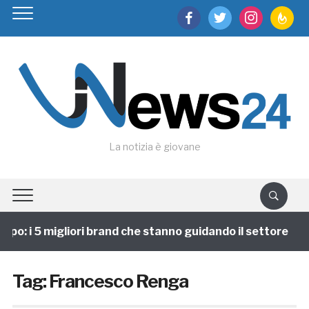
facebook
twitter
instagram
feedburn
La notizia è giovane
po: i 5 migliori brand che stanno guidando il settore
Tag:
Francesco Renga