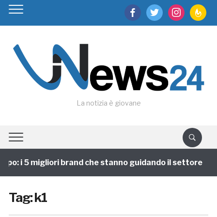
facebook
twitter
instagram
feedburn
La notizia è giovane
po: i 5 migliori brand che stanno guidando il settore
Tag:
k1