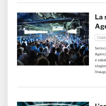
La 
Ag
Clubb
Sei loc
Agency 
e saba
stagion
l’inaug