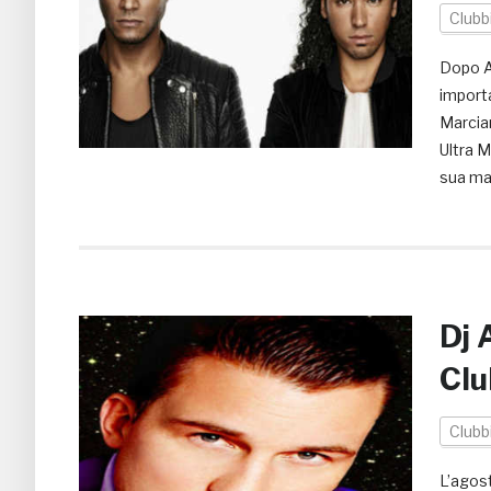
Clubb
Dopo A
importa
Marcian
Ultra M
sua mae
Dj 
Clu
Clubb
L’agost