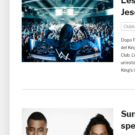
L’e
Jes
Clubb
Dopo Fe
del Kin
Club. 
un’esta
King’s 
Sun
spe