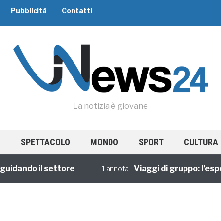
Pubblicità
Contatti
La notizia è giovane
SPETTACOLO
MONDO
SPORT
CULTURA
dando il settore
Viaggi di gruppo: l’esperi
1 annofa