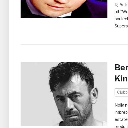
Dj Anto
hit “We
parteci
Supers
Ben
Kin
Clubb
Nella n
imprepa
estate.
produtt