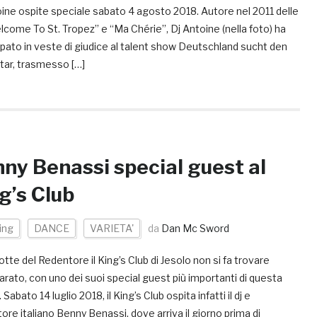
ine ospite speciale sabato 4 agosto 2018. Autore nel 2011 delle
lcome To St. Tropez” e “Ma Chérie”, Dj Antoine (nella foto) ha
pato in veste di giudice al talent show Deutschland sucht den
tar, trasmesso […]
ny Benassi special guest al
g’s Club
ing
DANCE
VARIETA'
da
Dan Mc Sword
otte del Redentore il King’s Club di Jesolo non si fa trovare
rato, con uno dei suoi special guest più importanti di questa
 Sabato 14 luglio 2018, il King’s Club ospita infatti il dj e
ore italiano Benny Benassi, dove arriva il giorno prima di