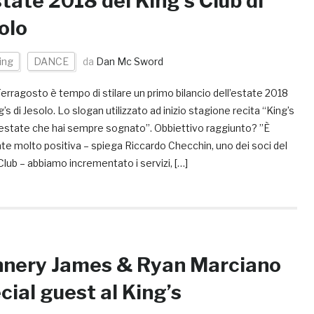
state 2018 del King’s Club di
olo
ing
DANCE
da
Dan Mc Sword
rragosto è tempo di stilare un primo bilancio dell’estate 2018
g’s di Jesolo. Lo slogan utilizzato ad inizio stagione recita “King’s
L’estate che hai sempre sognato”. Obbiettivo raggiunto? ”È
te molto positiva – spiega Riccardo Checchin, uno dei soci del
Club – abbiamo incrementato i servizi, […]
nery James & Ryan Marciano
cial guest al King’s