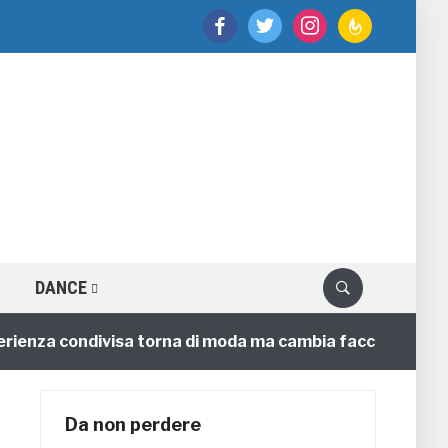
facebook
twitter
instagram
feedburner
DANCE
enza condivisa torna di moda ma cambia faccia
4 ann
Da non perdere