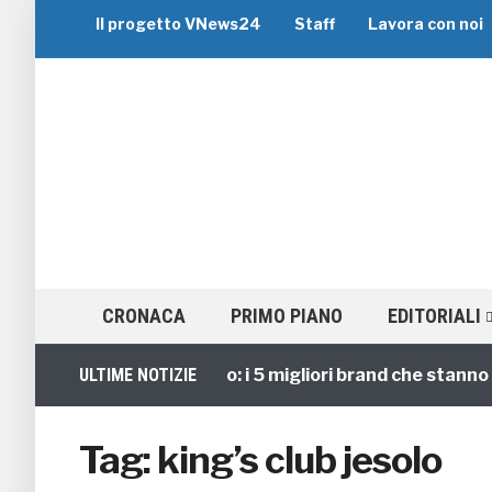
Il progetto VNews24
Staff
Lavora con noi
CRONACA
PRIMO PIANO
EDITORIALI
Viaggi di Gruppo: i 5 migliori brand che stanno gui
ULTIME NOTIZIE
Tag:
king’s club jesolo