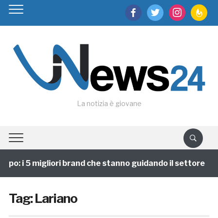
facebook
twitter
instagram
feedburn
La notizia è giovane
po: i 5 migliori brand che stanno guidando il settore
Tag:
Lariano