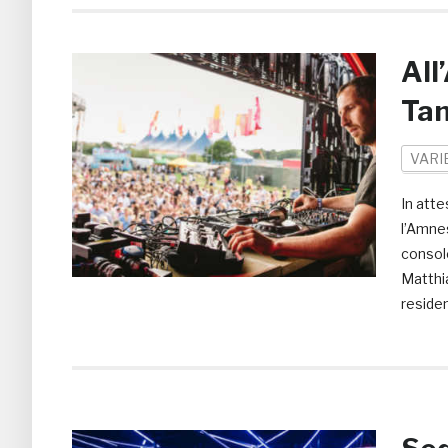
All
Ta
VARI
In atte
l’Amnes
console
Matthi
residen