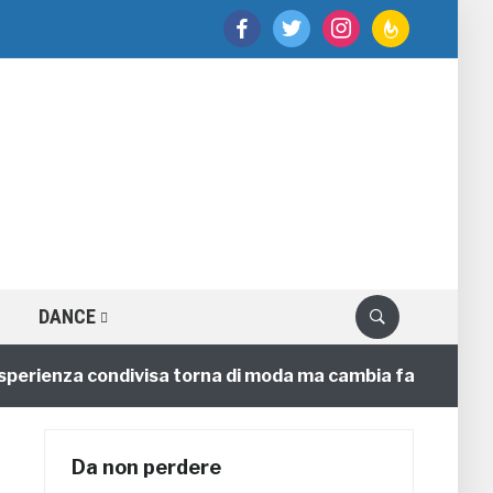
facebook
twitter
instagram
feedburner
DANCE
erienza condivisa torna di moda ma cambia faccia
4 
Da non perdere