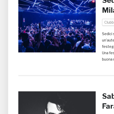
Sed
Mil
Clubb
Sedici
un’aute
festegg
Una fes
buona 
Sab
Far