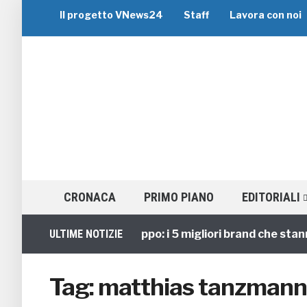
Il progetto VNews24
Staff
Lavora con noi
CRONACA
PRIMO PIANO
EDITORIALI
ULTIME NOTIZIE
Viaggi di Gruppo: i 5 migliori brand che stanno 
Tag:
matthias tanzmann