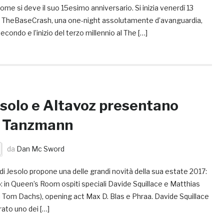
me si deve il suo 15esimo anniversario. Si inizia venerdì 13
 di TheBaseCrash, una one-night assolutamente d’avanguardia,
secondo e l’inizio del terzo millennio al The […]
Jesolo e Altavoz presentano
e Tanzmann
da
Dan Mc Sword
s di Jesolo propone una delle grandi novità della sua estate 2017:
: in Queen’s Room ospiti speciali Davide Squillace e Matthias
i Tom Dachs), opening act Max D. Blas e Phraa. Davide Squillace
ato uno dei […]