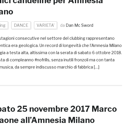
ici candeline per Amnesia
ano
ing
DANCE
VARIETA'
da
Dan Mc Sword
 stagioni consecutive nel settore del clubbing rappresentano
ntica era geologica. Un record di longevità che l’Amnesia Milano
ia a testa alta, altissima con la serata di sabato 6 ottobre 2018.
ta di compleanno #nofrills, senza inutili fronzoli ma con tanta
musica, da sempre indiscusso marchio di fabbrica […]
ato 25 novembre 2017 Marco
aone all’Amnesia Milano