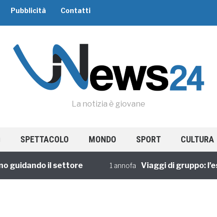
Pubblicità
Contatti
La notizia è giovane
SPETTACOLO
MONDO
SPORT
CULTURA
guidando il settore
Viaggi di gruppo: l’esp
1 annofa