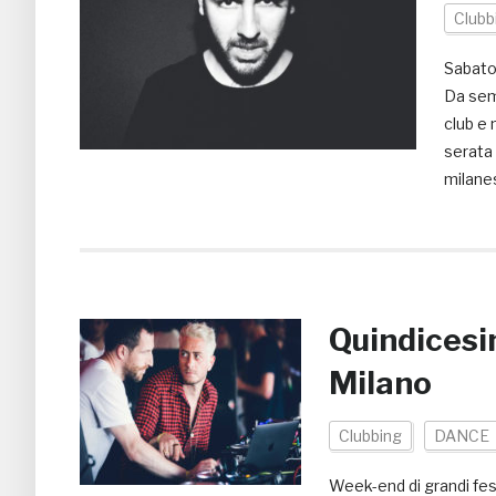
Clubb
Sabato
Da semp
club e 
serata 
milane
Quindicesi
Milano
Clubbing
DANCE
Week-end di grandi fes