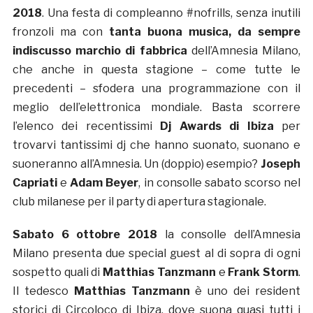
2018
. Una festa di compleanno #nofrills, senza inutili
fronzoli ma con
tanta buona musica, da sempre
indiscusso marchio di fabbrica
dell’Amnesia Milano,
che anche in questa stagione – come tutte le
precedenti – sfodera una programmazione con il
meglio dell’elettronica mondiale. Basta scorrere
l’elenco dei recentissimi
Dj Awards di Ibiza
per
trovarvi tantissimi dj che hanno suonato, suonano e
suoneranno all’Amnesia. Un (doppio) esempio?
Joseph
Capriati
e
Adam Beyer
, in consolle sabato scorso nel
club milanese per il party di apertura stagionale.
Sabato 6 ottobre
2018
la consolle dell’Amnesia
Milano presenta due special guest al di sopra di ogni
sospetto quali di
Matthias Tanzmann
e
Frank Storm
.
Il tedesco
Matthias Tanzmann
è uno dei resident
storici di Circoloco di Ibiza, dove suona quasi tutti i