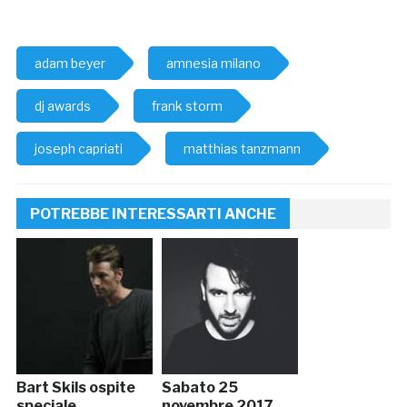
adam beyer
amnesia milano
dj awards
frank storm
joseph capriati
matthias tanzmann
POTREBBE INTERESSARTI ANCHE
Bart Skils ospite
Sabato 25
speciale
novembre 2017