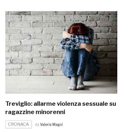
Treviglio: allarme violenza sessuale su
ragazzine minorenni
CRONACA
da
Valeria Magni