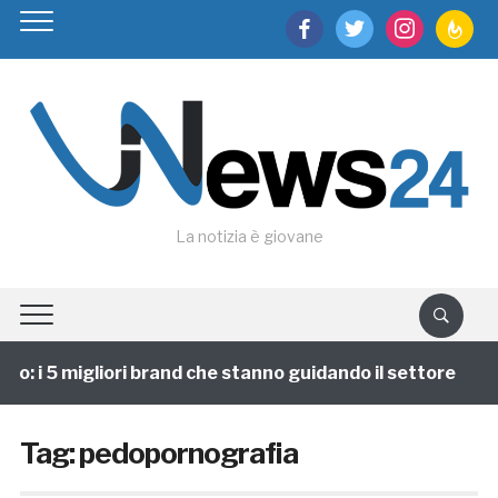
facebook
twitter
instagram
feedburn
La notizia è giovane
o: i 5 migliori brand che stanno guidando il settore
Tag:
pedopornografia