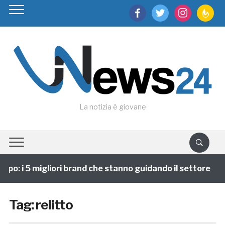
facebook
twitter
instagram
feedburn
La notizia è giovane
po: i 5 migliori brand che stanno guidando il settore
Tag:
relitto