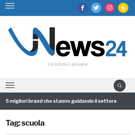
facebook
twitter
instagram
feedburn
La notizia è giovane
 5 migliori brand che stanno guidando il settore
1 an
Tag:
scuola