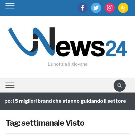
facebook
twitter
instagram
feedburn
La notizia è giovane
po: i 5 migliori brand che stanno guidando il settore
Tag:
settimanale Visto