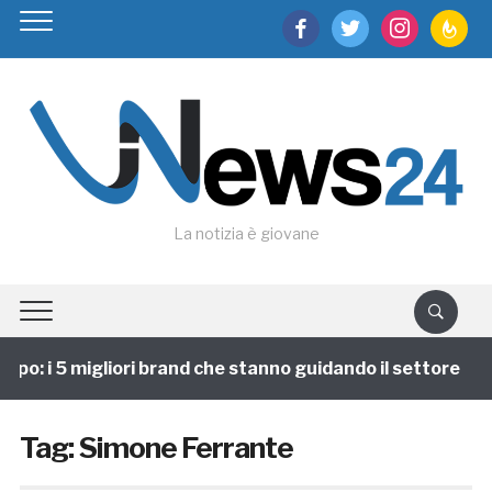
facebook
twitter
instagram
feedburn
La notizia è giovane
po: i 5 migliori brand che stanno guidando il settore
Tag:
Simone Ferrante